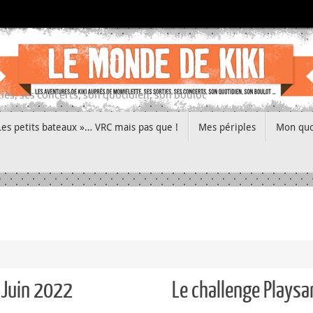
ies, ses concerts, son quotidien, son boulot
Les petits bateaux »… VRC mais pas que !
Mes périples
Mon quo
 Juin 2022
Le challenge Playsa