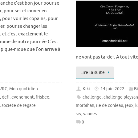
anche c’est bon jour pour se
r, pour se retrouver en
, pour voir les copains, pour
er, pour se changer les
 et c’est exactement le
mme de notre journée.C’est
 pique-nique que l’on arrive à
ne vont pas tarder. A tout vit
Lire la suite
 VRC
,
Mon quotidien
Kiki
14 juin 2022
Bi
e
,
defi
,
evenement
,
frisbee
,
challenge
,
challenge playsa
,
societe de regate
morbihan
,
ile de conleau
,
jeux
,
k
srv
,
vannes
0