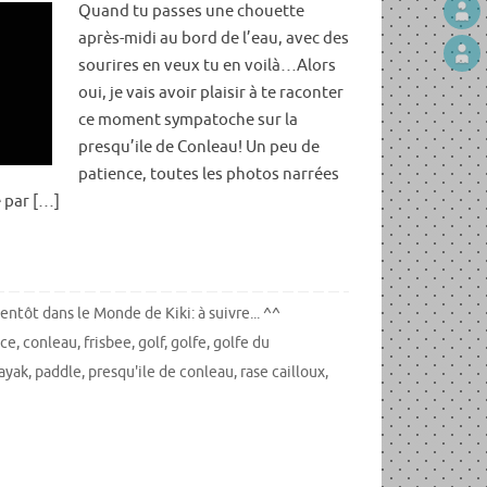
Quand tu passes une chouette
après-midi au bord de l’eau, avec des
sourires en veux tu en voilà…Alors
oui, je vais avoir plaisir à te raconter
ce moment sympatoche sur la
presqu’ile de Conleau! Un peu de
patience, toutes les photos narrées
e par […]
entôt dans le Monde de Kiki: à suivre... ^^
nce
,
conleau
,
frisbee
,
golf
,
golfe
,
golfe du
ayak
,
paddle
,
presqu'ile de conleau
,
rase cailloux
,