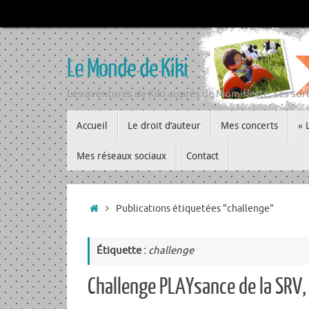
Passer
au
contenu
Le Monde de Kiki
Les aventures de Kiki auprès de Momiflette, ses sort
Passer
Accueil
Le droit d’auteur
Mes concerts
« 
au
contenu
Mes réseaux sociaux
Contact
Accueil
Publications étiquetées "challenge"
Étiquette :
challenge
Challenge PLAYsance de la SRV,