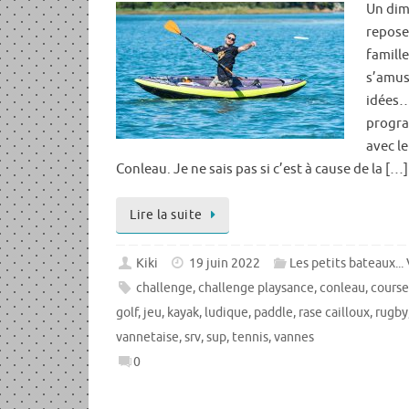
Un dim
repose
famille
s’amus
idées…
progra
avec le
Conleau. Je ne sais pas si c’est à cause de la […]
Lire la suite
Kiki
19 juin 2022
Les petits bateaux...
challenge
,
challenge playsance
,
conleau
,
cours
golf
,
jeu
,
kayak
,
ludique
,
paddle
,
rase cailloux
,
rugby
vannetaise
,
srv
,
sup
,
tennis
,
vannes
0