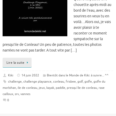
chouette après-midi au
bord de l’eau, avec des
sourires en veux tu en
voilà…Alors oui, je vais
avoir plaisir à te
raconter ce moment
sympatoche sur la
presqu’ile de Conleau! Un peu de patience, toutes les photos
narrées ne vont pas tarder. A tout vite par […]
Lire la suite
Kiki
14 juin 2022
Bientôt dans le Monde de Kiki: à suivre... ^^
challenge
,
challenge playsance
,
conleau
,
frisbee
,
golf
,
golfe
,
golfe du
morbihan
,
ile de conleau
,
jeux
,
kayak
,
paddle
,
presqu'ile de conleau
,
rase
cailloux
,
srv
,
vannes
0