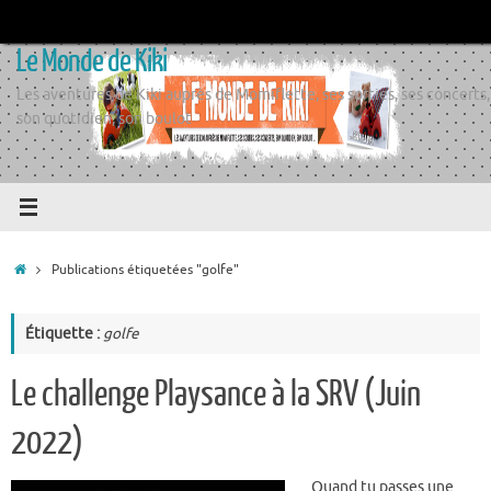
Passer
au
Le Monde de Kiki
contenu
Les aventures de Kiki auprès de Momiflette, ses sorties, ses concerts,
son quotidien, son boulot
Accueil
Publications étiquetées "golfe"
Étiquette :
golfe
Le challenge Playsance à la SRV (Juin
2022)
Quand tu passes une