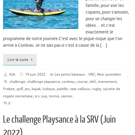
famille, pour voir les
copains, pour s’amuser,
pour se changer les
idées… et c’est
exactement le
programme de notre journée.C’est avec le pique-nique que l’on
arrive à Conleau. Je ne sais pas si c’est à cause de la […]
Lire la suite
Kiki
19 juin 2022
Les petits bateaux... VRC
,
Mon quotidien
challenge
,
challenge playsance
,
conleau
,
course
,
defi
,
evenement
,
frisbee
,
golf
,
jeu
,
kayak
,
ludique
,
paddle
,
rase cailloux
,
rugby
,
societe de
regate vannetaise
,
srv
,
sup
,
tennis
,
vannes
0
Le challenge Playsance à la SRV (Juin
2022)