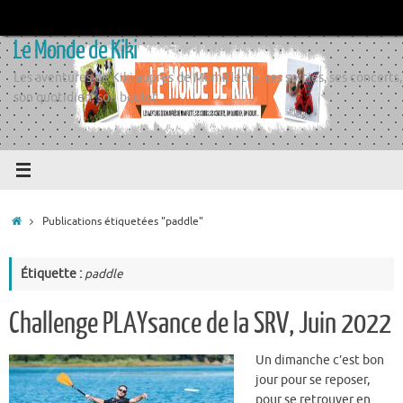
Passer
au
Le Monde de Kiki
contenu
Les aventures de Kiki auprès de Momiflette, ses sorties, ses concerts,
son quotidien, son boulot
Accueil
Publications étiquetées "paddle"
Étiquette :
paddle
Challenge PLAYsance de la SRV, Juin 2022
Un dimanche c’est bon
jour pour se reposer,
pour se retrouver en