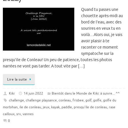
Quand tu passes une
chouette après-midi au
bord de l’eau, avec des
sourires en veux tu en
voilà…Alors oui, je vais
avoir plaisir à te
raconter ce moment
sympatoche sur la
presqu’ile de Conleau! Un peu de patience, toutes les photos
narrées ne vont pas tarder. A tout vite par […]
Lire la suite
Kiki
14 juin 2022
Bientôt dans le Monde de Kiki: à suivre... ^^
challenge
,
challenge playsance
,
conleau
,
frisbee
,
golf
,
golfe
,
golfe du
morbihan
,
ile de conleau
,
jeux
,
kayak
,
paddle
,
presqu'ile de conleau
,
rase
cailloux
,
srv
,
vannes
0