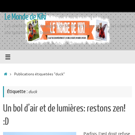
Passer
au
Le Monde de Kiki
contenu
Les aventures de Kiki auprès de Momiflette, ses sorties, ses concerts,
son quotidien, son boulot
Accueil
Publications étiquetées "duck"
Étiquette :
duck
Un bol d’air et de lumières: restons zen!
:D
Parfois, l’œil droit refuse