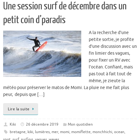
Une session surf de décembre dans un
petit coin d’paradis
A la recherche d’une
petite sortie, je profite
d’une discussion avec un
fin limier des vagues,
pour fixer un RV avec
l’océan. Confiant, mais
pas tout à fait tout de
même, je zieute la
météo pour préserver le matos de Momi. La pluie ne me fait plus
peur, depuis que […]
Lire la suite
Kiki
26 décembre 2019
Mon quotidien
bretagne
,
kiki
,
lumières
,
mer
,
momi
,
momiflette
,
monchhichi
,
ocean
,
spot
,
surf
,
surfing
,
vagues
,
waves