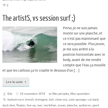
2
The artistS, vs session surf ;)
Perso, je ne suis jamais
monté sur une planche, et
ce n’est pas maintenant que
ce sera possible. Plus jeune,
je me suis arrêté à la
position horizontale avec le
body, avant de me rendre
compte que l’eau ça mouille
et que les cailloux ça te cisaille le dessous d’un […]
Lire la suite
Kiki
24 novembre 2019
Mes périples
,
Mon quotidien
bottom turn
,
breizh
,
bretagne
,
bzh
,
close out
,
cote sauvage
,
cut back
,
duck dive
,
floater
,
line up
,
mer
,
morbihan
,
ocean
,
planche
,
quiberon
,
sport