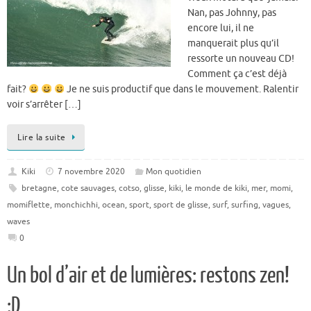
Nan, pas Johnny, pas
encore lui, il ne
manquerait plus qu’il
ressorte un nouveau CD!
Comment ça c’est déjà
fait?
Je ne suis productif que dans le mouvement. Ralentir
voir s’arrêter […]
Lire la suite
Kiki
7 novembre 2020
Mon quotidien
bretagne
,
cote sauvages
,
cotso
,
glisse
,
kiki
,
le monde de kiki
,
mer
,
momi
,
momiflette
,
monchichhi
,
ocean
,
sport
,
sport de glisse
,
surf
,
surfing
,
vagues
,
waves
0
Un bol d’air et de lumières: restons zen!
:D