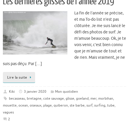
Les dernières glisses de l’année 2019
La fin de l’année se précise,
et ma To-do list n’est pas
clôturée. Je me suis lancé le
défi des photos de surf. Je
m’amuse beaucoup. Ok, je te
vois venir, c’est bien connu
que je m’amuse de tout et
de rien. Mais vraiment, je ne
suis pas déçu. Par […]
Lire la suite
Kiki
3 janvier 2020
Mon quotidien
becasseau
,
bretagne
,
cote sauvage
,
glisse
,
goeland
,
mer
,
morbihan
,
mouette
,
ocean
,
oiseaux
,
plage
,
quiberon
,
ste barbe
,
surf
,
surfing
,
tube
,
vagues
2