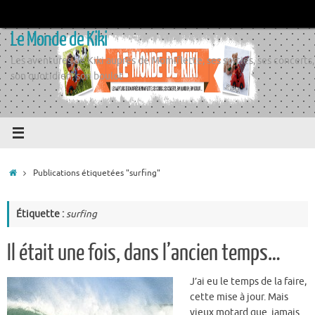
Passer
au
Le Monde de Kiki
contenu
Les aventures de Kiki auprès de Momiflette, ses sorties, ses concerts,
son quotidien, son boulot
Accueil
Publications étiquetées "surfing"
Étiquette :
surfing
Il était une fois, dans l’ancien temps…
J’ai eu le temps de la faire,
cette mise à jour. Mais
vieux motard que jamais.