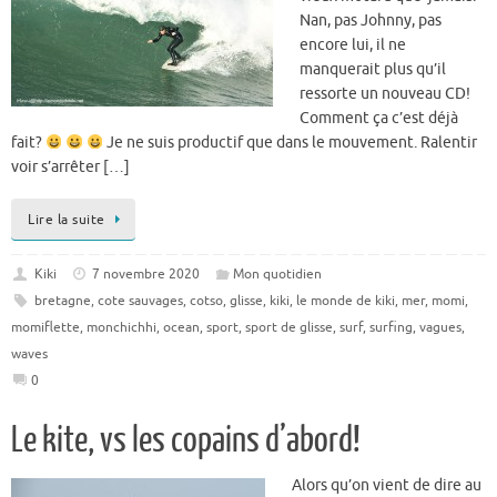
Nan, pas Johnny, pas
encore lui, il ne
manquerait plus qu’il
ressorte un nouveau CD!
Comment ça c’est déjà
fait?
Je ne suis productif que dans le mouvement. Ralentir
voir s’arrêter […]
Lire la suite
Kiki
7 novembre 2020
Mon quotidien
bretagne
,
cote sauvages
,
cotso
,
glisse
,
kiki
,
le monde de kiki
,
mer
,
momi
,
momiflette
,
monchichhi
,
ocean
,
sport
,
sport de glisse
,
surf
,
surfing
,
vagues
,
waves
0
Le kite, vs les copains d’abord!
Alors qu’on vient de dire au