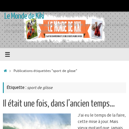
Passer
au
Le Monde de Kiki
contenu
Les aventures de Kiki auprès de Momiflette, ses sorties, ses concerts,
son quotidien, son boulot
Accueil
Publications étiquetées "sport de glisse"
Étiquette :
sport de glisse
Il était une fois, dans l’ancien temps…
J’ai eu le temps de la faire,
cette mise à jour. Mais
vieux motard que jamais.