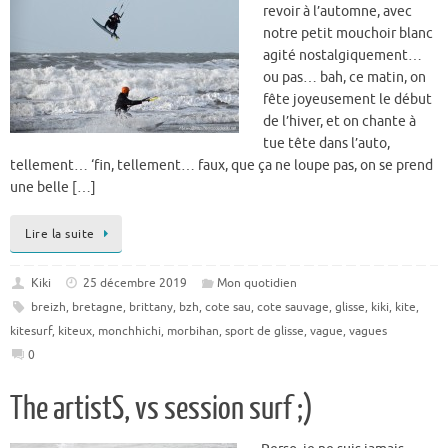
revoir à l’automne, avec
notre petit mouchoir blanc
agité nostalgiquement…
ou pas… bah, ce matin, on
fête joyeusement le début
de l’hiver, et on chante à
tue tête dans l’auto,
tellement… ‘fin, tellement… faux, que ça ne loupe pas, on se prend
une belle […]
Lire la suite
Kiki
25 décembre 2019
Mon quotidien
breizh
,
bretagne
,
brittany
,
bzh
,
cote sau
,
cote sauvage
,
glisse
,
kiki
,
kite
,
kitesurf
,
kiteux
,
monchhichi
,
morbihan
,
sport de glisse
,
vague
,
vagues
0
The artistS, vs session surf ;)