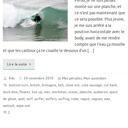
Perso, je ne suis jamais
monté sur une planche, et
ce n’est pas maintenant que
ce sera possible. Plus jeune,
je me suis arrêté à la
position horizontale avec le
body, avant de me rendre
compte que l’eau ça mouille
et que les cailloux ça te cisaille le dessous d’un […]
Lire la suite
Kiki
24 novembre 2019
Mes périples
,
Mon quotidien
bottom turn
,
breizh
,
bretagne
,
bzh
,
close out
,
cote sauvage
,
cut back
,
duck dive
,
floater
,
line up
,
mer
,
morbihan
,
ocean
,
planche
,
quiberon
,
sport
de glisse
,
spot
,
surf
,
surfer
,
surfers
,
surfing
,
tube
,
vague
,
vagues
,
wax
,
wetsuit
,
wipe out
2