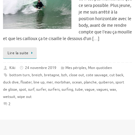
ce sera possible. Plus jeune,
je me suis arrêté à la
position horizontale avec le
body, avant de me rendre
compte que l’eau ça mouille
et que les cailloux ça te cisaille le dessous d’un […]
Lire la suite
Kiki
24 novembre 2019
Mes périples
,
Mon quotidien
bottom turn
,
breizh
,
bretagne
,
bzh
,
close out
,
cote sauvage
,
cut back
,
duck dive
,
floater
,
line up
,
mer
,
morbihan
,
ocean
,
planche
,
quiberon
,
sport
de glisse
,
spot
,
surf
,
surfer
,
surfers
,
surfing
,
tube
,
vague
,
vagues
,
wax
,
wetsuit
,
wipe out
2