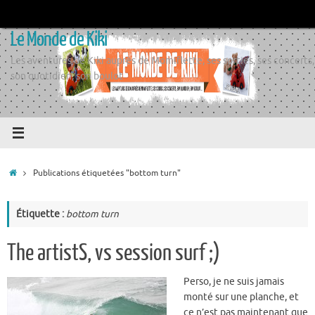
Passer
au
Le Monde de Kiki
contenu
Les aventures de Kiki auprès de Momiflette, ses sorties, ses concerts,
son quotidien, son boulot
Accueil
Publications étiquetées "bottom turn"
Étiquette :
bottom turn
The artistS, vs session surf ;)
Perso, je ne suis jamais
monté sur une planche, et
ce n’est pas maintenant que