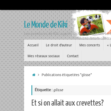
Passer
au
contenu
Le Monde de Kiki
Les aventures de Kiki auprès de Momiflette, ses sort
Passer
Accueil
Le droit d’auteur
Mes concerts
« 
au
contenu
Mes réseaux sociaux
Contact
Accueil
Publications étiquetées "glisse"
Étiquette :
glisse
Et si on allait aux crevettes?