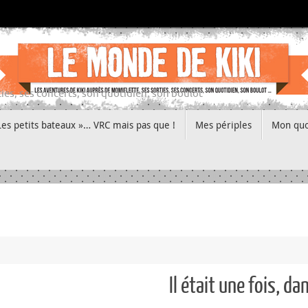
ies, ses concerts, son quotidien, son boulot
Les petits bateaux »… VRC mais pas que !
Mes périples
Mon quo
Il était une fois, d