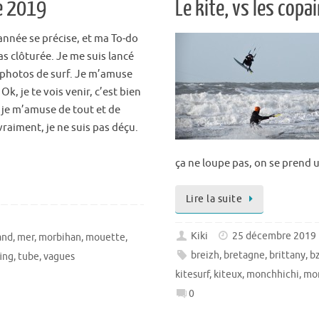
ée 2019
Le kite, vs les copa
’année se précise, et ma To-do
pas clôturée. Je me suis lancé
s photos de surf. Je m’amuse
k, je te vois venir, c’est bien
je m’amuse de tout et de
vraiment, je ne suis pas déçu.
ça ne loupe pas, on se prend 
Lire la suite
Kiki
25 décembre 2019
and
,
mer
,
morbihan
,
mouette
,
breizh
,
bretagne
,
brittany
,
b
fing
,
tube
,
vagues
kitesurf
,
kiteux
,
monchhichi
,
mo
0