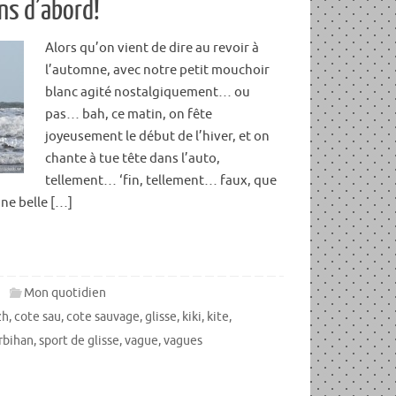
ins d’abord!
Alors qu’on vient de dire au revoir à
l’automne, avec notre petit mouchoir
blanc agité nostalgiquement… ou
pas… bah, ce matin, on fête
joyeusement le début de l’hiver, et on
chante à tue tête dans l’auto,
tellement… ‘fin, tellement… faux, que
une belle […]
Mon quotidien
zh
,
cote sau
,
cote sauvage
,
glisse
,
kiki
,
kite
,
rbihan
,
sport de glisse
,
vague
,
vagues