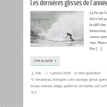
Les dernières glisses de l’ann
La fin de l
list n’est 
le défi de
beaucoup. O
connu que 
rien. Mais 
Par […]
Lire la suite
Kiki
3 janvier 2020
Mon quotidien
becasseau
,
bretagne
,
cote sauvage
,
glisse
,
goel
ocean
,
oiseaux
,
plage
,
quiberon
,
ste barbe
,
surf
,
sur
2