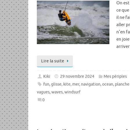
On est
ce que 
il ne f
aller pr
n’en f
en joie
arriver
Lire la suite
Kiki
29 novembre 2024
Mes périples
fun
,
glisse
,
kite
,
mer
,
navigation
,
ocean
,
planche 
vagues
,
waves
,
windsurf
0