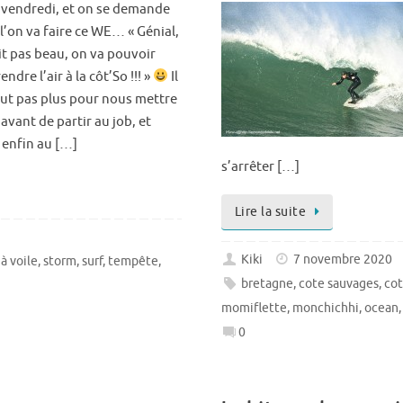
 vendredi, et on se demande
l’on va faire ce WE… « Génial,
ait pas beau, on va pouvoir
endre l’air à la côt’So !!! »
Il
aut pas plus pour nous mettre
 avant de partir au job, et
 enfin au […]
s’arrêter […]
Lire la suite
Kiki
7 novembre 2020
à voile
,
storm
,
surf
,
tempête
,
bretagne
,
cote sauvages
,
cot
momiflette
,
monchichhi
,
ocean
0