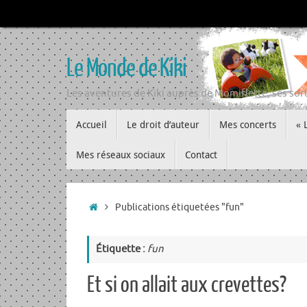
Passer
au
contenu
Le Monde de Kiki
Les aventures de Kiki auprès de Momiflette, ses sort
Passer
Accueil
Le droit d’auteur
Mes concerts
« 
au
contenu
Mes réseaux sociaux
Contact
Accueil
Publications étiquetées "fun"
Étiquette :
fun
Et si on allait aux crevettes?