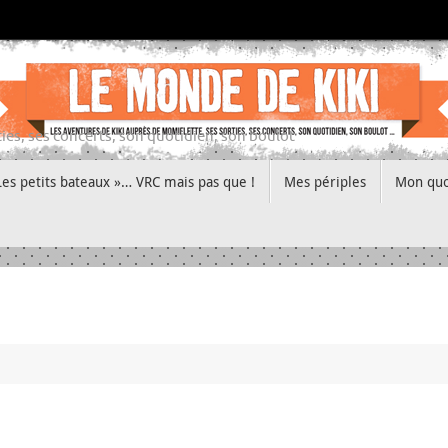
ies, ses concerts, son quotidien, son boulot
Les petits bateaux »… VRC mais pas que !
Mes périples
Mon quo