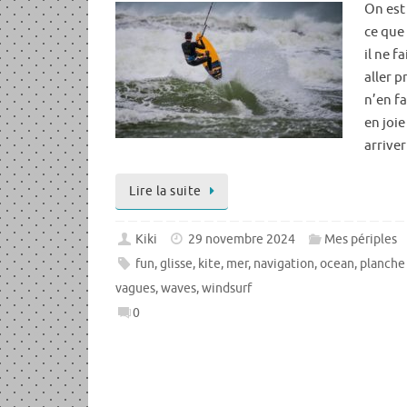
On est
ce que 
il ne f
aller pr
n’en f
en joie
arriver
Lire la suite
Kiki
29 novembre 2024
Mes périples
fun
,
glisse
,
kite
,
mer
,
navigation
,
ocean
,
planche 
vagues
,
waves
,
windsurf
0