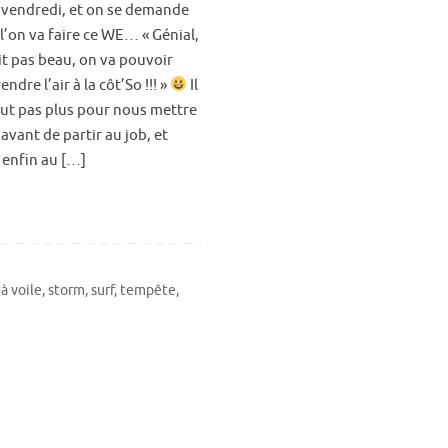
 vendredi, et on se demande
l’on va faire ce WE… « Génial,
ait pas beau, on va pouvoir
endre l’air à la côt’So !!! »
Il
aut pas plus pour nous mettre
 avant de partir au job, et
 enfin au […]
à voile
,
storm
,
surf
,
tempête
,