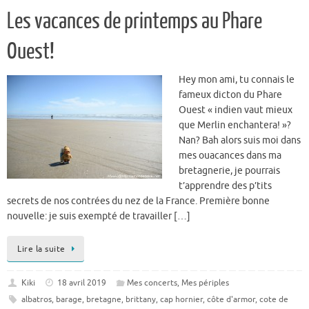
Les vacances de printemps au Phare
Ouest!
Hey mon ami, tu connais le
fameux dicton du Phare
Ouest « indien vaut mieux
que Merlin enchantera! »?
Nan? Bah alors suis moi dans
mes ouacances dans ma
bretagnerie, je pourrais
t’apprendre des p’tits
secrets de nos contrées du nez de la France. Première bonne
nouvelle: je suis exempté de travailler […]
Lire la suite
Kiki
18 avril 2019
Mes concerts
,
Mes périples
albatros
,
barage
,
bretagne
,
brittany
,
cap hornier
,
côte d'armor
,
cote de