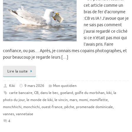
cet article comme un
bras de fer d’acronyme
:CB vs IA ! J’avoue que je
ne sais pas comment
j’aurai regardé ce cliché
si ce n’était pas moi qui
l’avais pris. Faire
confiance, ou pas… Après, je connais mes copains photographes, et
pour beaucoup je regarde leurs […]
Lire la suite
Kiki
9 mars 2026
Mon quotidien
carte bancaire
,
CB
,
dans le bec
,
goeland
,
golfe du morbihan
,
kiki
,
la
photo du jour
,
le monde de kiki
,
le vincin
,
mars
,
momi
,
momiflette
,
monchhichi
,
monchichi
,
ouest-france
,
pêche
,
promenade dominicale
,
vannes
,
vannetaise
4