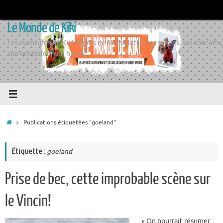
Passer
au
Le Monde de Kiki
contenu
Les aventures de Kiki auprès de Momiflette, ses sorties, ses concerts,
son quotidien, son boulot
Accueil
Publications étiquetées "goeland"
Étiquette :
goeland
Prise de bec, cette improbable scène sur
le Vincin!
« On pourrait résumer