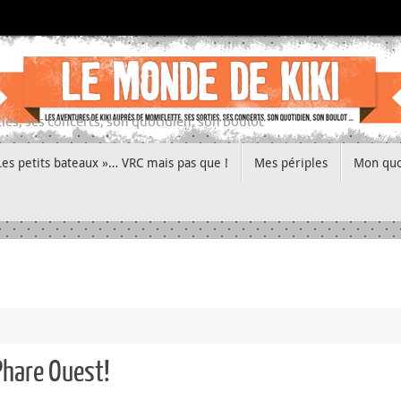
ies, ses concerts, son quotidien, son boulot
Les petits bateaux »… VRC mais pas que !
Mes périples
Mon quo
Phare Ouest!