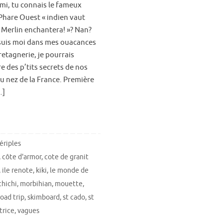
i, tu connais le fameux
Phare Ouest « indien vaut
Merlin enchantera! »? Nan?
suis moi dans mes ouacances
etagnerie, je pourrais
e des p’tits secrets de nos
u nez de la France. Première
…]
ériples
,
côte d'armor
,
cote de granit
,
ile renote
,
kiki
,
le monde de
hichi
,
morbihian
,
mouette
,
road trip
,
skimboard
,
st cado
,
st
trice
,
vagues