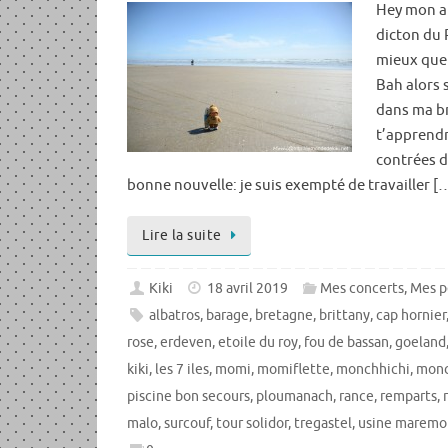
Hey mon am
dicton du 
mieux que 
Bah alors 
dans ma br
t’apprendr
contrées d
bonne nouvelle: je suis exempté de travailler [
Lire la suite
Kiki
18 avril 2019
Mes concerts
,
Mes p
albatros
,
barage
,
bretagne
,
brittany
,
cap hornier
rose
,
erdeven
,
etoile du roy
,
fou de bassan
,
goeland
kiki
,
les 7 iles
,
momi
,
momiflette
,
monchhichi
,
monc
piscine bon secours
,
ploumanach
,
rance
,
remparts
,
malo
,
surcouf
,
tour solidor
,
tregastel
,
usine maremo