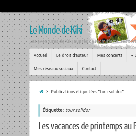
Passer
au
contenu
Le Monde de Kiki
Les aventures de Kiki auprès de Momiflette, ses sort
Passer
Accueil
Le droit d’auteur
Mes concerts
« 
au
contenu
Mes réseaux sociaux
Contact
Accueil
Publications étiquetées "tour solidor"
Étiquette :
tour solidor
Les vacances de printemps au 