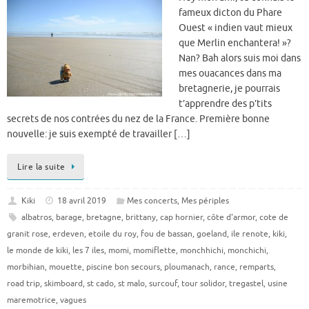
fameux dicton du Phare
Ouest « indien vaut mieux
que Merlin enchantera! »?
Nan? Bah alors suis moi dans
mes ouacances dans ma
bretagnerie, je pourrais
t’apprendre des p’tits
secrets de nos contrées du nez de la France. Première bonne
nouvelle: je suis exempté de travailler […]
Lire la suite
Kiki
18 avril 2019
Mes concerts
,
Mes périples
albatros
,
barage
,
bretagne
,
brittany
,
cap hornier
,
côte d'armor
,
cote de
granit rose
,
erdeven
,
etoile du roy
,
fou de bassan
,
goeland
,
ile renote
,
kiki
,
le monde de kiki
,
les 7 iles
,
momi
,
momiflette
,
monchhichi
,
monchichi
,
morbihian
,
mouette
,
piscine bon secours
,
ploumanach
,
rance
,
remparts
,
road trip
,
skimboard
,
st cado
,
st malo
,
surcouf
,
tour solidor
,
tregastel
,
usine
maremotrice
,
vagues