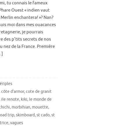
i, tu connais le fameux
Phare Ouest « indien vaut
Merlin enchantera! »? Nan?
suis moi dans mes ouacances
etagnerie, je pourrais
e des p’tits secrets de nos
u nez de la France. Première
…]
ériples
,
côte d'armor
,
cote de granit
,
ile renote
,
kiki
,
le monde de
hichi
,
morbihian
,
mouette
,
road trip
,
skimboard
,
st cado
,
st
trice
,
vagues