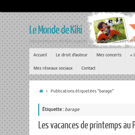
Passer
au
contenu
Le Monde de Kiki
Les aventures de Kiki auprès de Momiflette, ses sort
Passer
Accueil
Le droit d’auteur
Mes concerts
« 
au
contenu
Mes réseaux sociaux
Contact
Accueil
Publications étiquetées "barage"
Étiquette :
barage
Les vacances de printemps au 