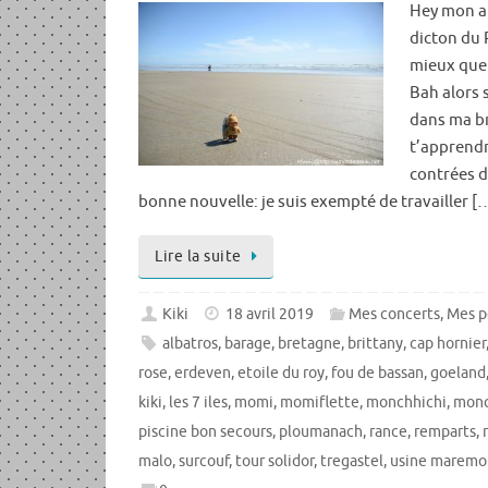
Hey mon am
dicton du 
mieux que 
Bah alors 
dans ma br
t’apprendr
contrées d
bonne nouvelle: je suis exempté de travailler [
Lire la suite
Kiki
18 avril 2019
Mes concerts
,
Mes p
albatros
,
barage
,
bretagne
,
brittany
,
cap hornier
rose
,
erdeven
,
etoile du roy
,
fou de bassan
,
goeland
kiki
,
les 7 iles
,
momi
,
momiflette
,
monchhichi
,
monc
piscine bon secours
,
ploumanach
,
rance
,
remparts
,
malo
,
surcouf
,
tour solidor
,
tregastel
,
usine maremo