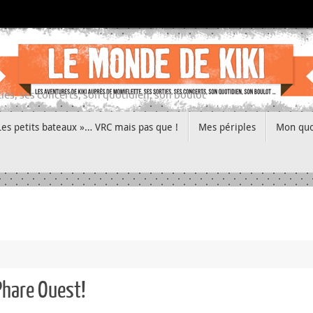
ies, ses concerts, son quotidien, son boulot
Les petits bateaux »… VRC mais pas que !
Mes périples
Mon quo
Phare Ouest!