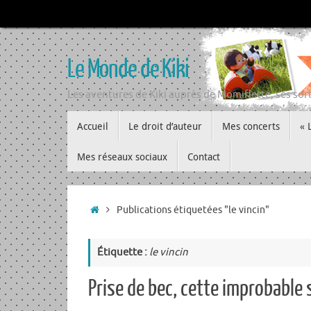
Passer
au
contenu
Le Monde de Kiki
Les aventures de Kiki auprès de Momiflette, ses sort
Passer
Accueil
Le droit d’auteur
Mes concerts
« 
au
contenu
Mes réseaux sociaux
Contact
Accueil
Publications étiquetées "le vincin"
Étiquette :
le vincin
Prise de bec, cette improbable s