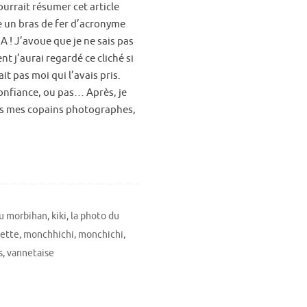
urrait résumer cet article
un bras de fer d’acronyme
IA ! J’avoue que je ne sais pas
t j’aurai regardé ce cliché si
ait pas moi qui l’avais pris.
confiance, ou pas… Après, je
s mes copains photographes,
du morbihan
,
kiki
,
la photo du
ette
,
monchhichi
,
monchichi
,
s
,
vannetaise