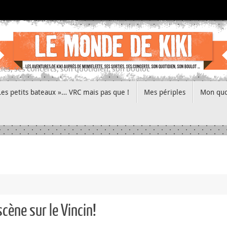
ies, ses concerts, son quotidien, son boulot
Les petits bateaux »… VRC mais pas que !
Mes périples
Mon quo
cène sur le Vincin!