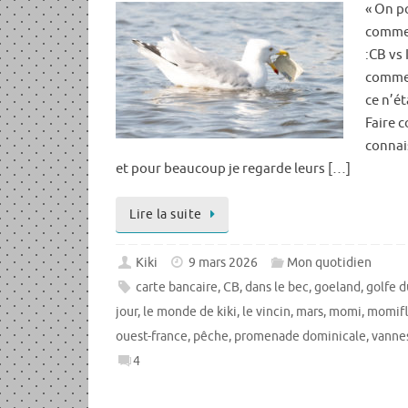
« On po
comme 
:CB vs 
commen
ce n’ét
Faire 
connai
et pour beaucoup je regarde leurs […]
Lire la suite
Kiki
9 mars 2026
Mon quotidien
carte bancaire
,
CB
,
dans le bec
,
goeland
,
golfe 
jour
,
le monde de kiki
,
le vincin
,
mars
,
momi
,
momifl
ouest-france
,
pêche
,
promenade dominicale
,
vanne
4