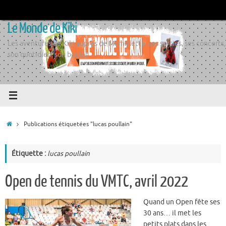
Passer
au
Le Monde de Kiki
contenu
Les aventures de Kiki auprès de Momiflette, ses sorties, ses concerts,
son quotidien, son boulot
Accueil
Publications étiquetées "lucas poullain"
Étiquette :
lucas poullain
Open de tennis du VMTC, avril 2022
Quand un Open fête ses
30 ans… il met les
petits plats dans les