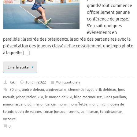
grands!Tout commence
officiellement par une
conférence de presse.
S’en suit quelques
évènements en
parallèle : la soirée des présidents, la soirée des partenaires avec la
présentation des joueurs classés et accessoirement une expo photo
à laquelle […]
Lire la suite
Kiki
10 juin 2022
Mon quotidien
30 ans
,
andre deleau
,
anniversaire
,
clemence fayol
,
erik deldeau
,
inès
nicault
,
johan tatlot
,
kiki
,
le monde de kiki
,
lilian marmousez
,
lucas poullain
,
manon arcangioli
,
manon garcia
,
momi
,
momiflette
,
monchhichi
,
open de
tennis
,
open de vannes
,
ronan joncour
,
tennis
,
tennisman
,
tenniswoman
,
victoire
0