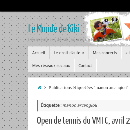
Passer
au
contenu
Le Monde de Kiki
Les aventures de Kiki auprès de Momiflette, ses sort
Passer
Accueil
Le droit d’auteur
Mes concerts
« 
au
contenu
Mes réseaux sociaux
Contact
Accueil
Publications étiquetées "manon arcangioli"
Étiquette :
manon arcangioli
Open de tennis du VMTC, avril 