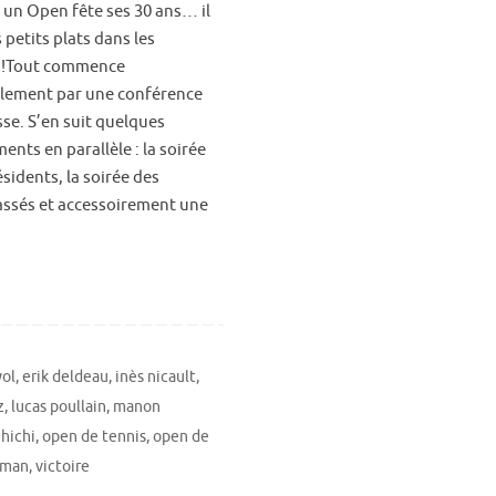
un Open fête ses 30 ans… il
 petits plats dans les
s!Tout commence
ellement par une conférence
sse. S’en suit quelques
nts en parallèle : la soirée
sidents, la soirée des
lassés et accessoirement une
yol
,
erik deldeau
,
inès nicault
,
z
,
lucas poullain
,
manon
hichi
,
open de tennis
,
open de
oman
,
victoire