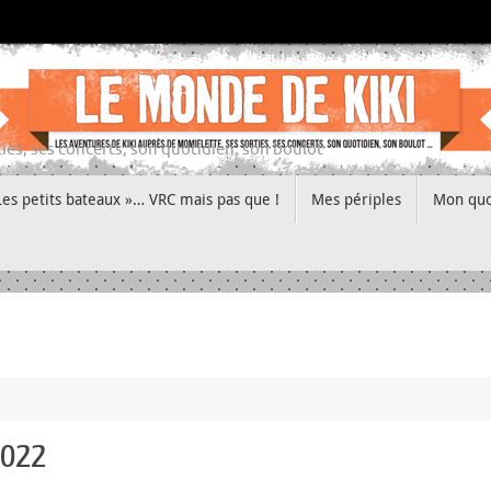
ies, ses concerts, son quotidien, son boulot
Les petits bateaux »… VRC mais pas que !
Mes périples
Mon quo
2022