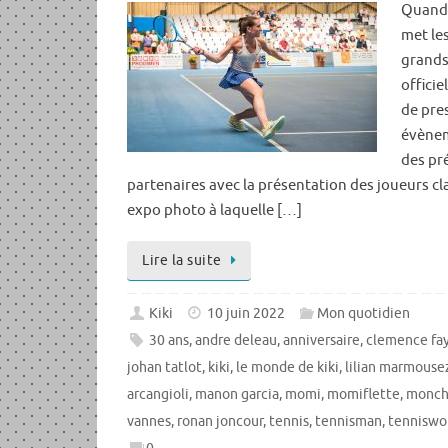
Quand 
met les
grand
offici
de pre
évèneme
des pré
partenaires avec la présentation des joueurs c
expo photo à laquelle […]
Lire la suite
Kiki
10 juin 2022
Mon quotidien
30 ans
,
andre deleau
,
anniversaire
,
clemence fa
johan tatlot
,
kiki
,
le monde de kiki
,
lilian marmouse
arcangioli
,
manon garcia
,
momi
,
momiflette
,
monch
vannes
,
ronan joncour
,
tennis
,
tennisman
,
tennisw