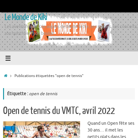
Passer
au
Le Monde de Kiki
contenu
Les aventures de Kiki auprès de Momiflette, ses sorties, ses concerts,
son quotidien, son boulot
Accueil
Publications étiquetées "open de tennis"
Étiquette :
open de tennis
Open de tennis du VMTC, avril 2022
Quand un Open fête ses
30 ans… il met les
petits plats dans les