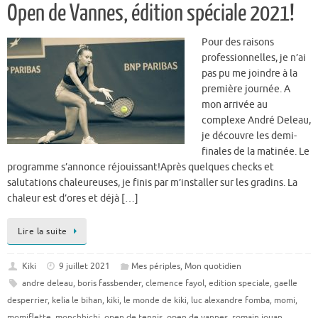
Open de Vannes, édition spéciale 2021!
Pour des raisons
professionnelles, je n’ai
pas pu me joindre à la
première journée. A
mon arrivée au
complexe André Deleau,
je découvre les demi-
finales de la matinée. Le
programme s’annonce réjouissant!Après quelques checks et
salutations chaleureuses, je finis par m’installer sur les gradins. La
chaleur est d’ores et déjà […]
Lire la suite
Kiki
9 juillet 2021
Mes périples
,
Mon quotidien
andre deleau
,
boris fassbender
,
clemence fayol
,
edition speciale
,
gaelle
desperrier
,
kelia le bihan
,
kiki
,
le monde de kiki
,
luc alexandre fomba
,
momi
,
momiflette
,
monchhichi
,
open de tennis
,
open de vannes
,
romain jouan
,