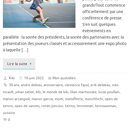
grands!Tout commence
officiellement par une
conférence de presse.
S’en suit quelques
évènements en
parallèle : la soirée des présidents, la soirée des partenaires avec la
présentation des joueurs classés et accessoirement une expo photo
à laquelle […]
Lire la suite
Kiki
10 juin 2022
Mon quotidien
30 ans
,
andre deleau
,
anniversaire
,
clemence fayol
,
erik deldeau
,
inès
nicault
,
johan tatlot
,
kiki
,
le monde de kiki
,
lilian marmousez
,
lucas poullain
,
manon arcangioli
,
manon garcia
,
momi
,
momiflette
,
monchhichi
,
open de
tennis
,
open de vannes
,
ronan joncour
,
tennis
,
tennisman
,
tenniswoman
,
victoire
0