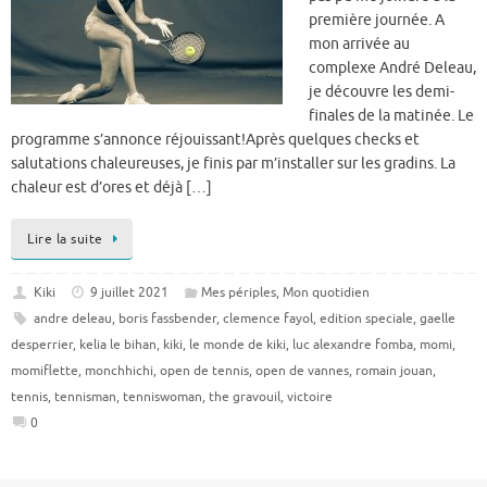
première journée. A
mon arrivée au
complexe André Deleau,
je découvre les demi-
finales de la matinée. Le
programme s’annonce réjouissant!Après quelques checks et
salutations chaleureuses, je finis par m’installer sur les gradins. La
chaleur est d’ores et déjà […]
Lire la suite
Kiki
9 juillet 2021
Mes périples
,
Mon quotidien
andre deleau
,
boris fassbender
,
clemence fayol
,
edition speciale
,
gaelle
desperrier
,
kelia le bihan
,
kiki
,
le monde de kiki
,
luc alexandre fomba
,
momi
,
momiflette
,
monchhichi
,
open de tennis
,
open de vannes
,
romain jouan
,
tennis
,
tennisman
,
tenniswoman
,
the gravouil
,
victoire
0