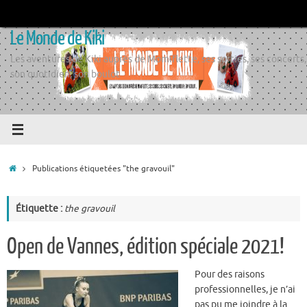
Passer
au
Le Monde de Kiki
contenu
Les aventures de Kiki auprès de Momiflette, ses sorties, ses concerts,
son quotidien, son boulot
Accueil
Publications étiquetées "the gravouil"
Étiquette :
the gravouil
Open de Vannes, édition spéciale 2021!
Pour des raisons
professionnelles, je n’ai
pas pu me joindre à la