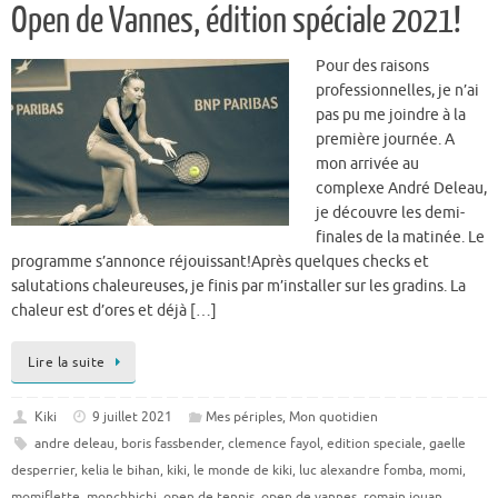
Open de Vannes, édition spéciale 2021!
Pour des raisons
professionnelles, je n’ai
pas pu me joindre à la
première journée. A
mon arrivée au
complexe André Deleau,
je découvre les demi-
finales de la matinée. Le
programme s’annonce réjouissant!Après quelques checks et
salutations chaleureuses, je finis par m’installer sur les gradins. La
chaleur est d’ores et déjà […]
Lire la suite
Kiki
9 juillet 2021
Mes périples
,
Mon quotidien
andre deleau
,
boris fassbender
,
clemence fayol
,
edition speciale
,
gaelle
desperrier
,
kelia le bihan
,
kiki
,
le monde de kiki
,
luc alexandre fomba
,
momi
,
momiflette
,
monchhichi
,
open de tennis
,
open de vannes
,
romain jouan
,