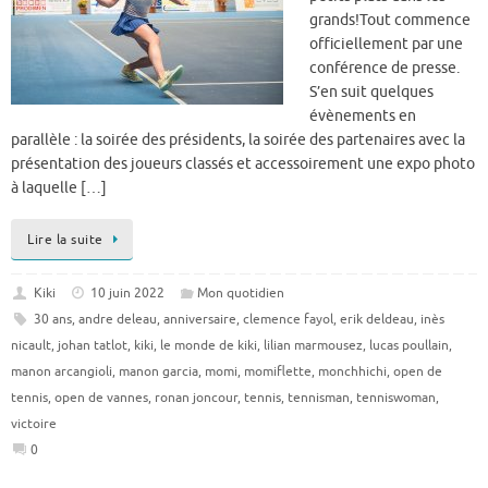
grands!Tout commence
officiellement par une
conférence de presse.
S’en suit quelques
évènements en
parallèle : la soirée des présidents, la soirée des partenaires avec la
présentation des joueurs classés et accessoirement une expo photo
à laquelle […]
Lire la suite
Kiki
10 juin 2022
Mon quotidien
30 ans
,
andre deleau
,
anniversaire
,
clemence fayol
,
erik deldeau
,
inès
nicault
,
johan tatlot
,
kiki
,
le monde de kiki
,
lilian marmousez
,
lucas poullain
,
manon arcangioli
,
manon garcia
,
momi
,
momiflette
,
monchhichi
,
open de
tennis
,
open de vannes
,
ronan joncour
,
tennis
,
tennisman
,
tenniswoman
,
victoire
0