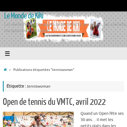
Passer
au
Le Monde de Kiki
contenu
Les aventures de Kiki auprès de Momiflette, ses sorties, ses concerts,
son quotidien, son boulot
Accueil
Publications étiquetées "tenniswoman"
Étiquette :
tenniswoman
Open de tennis du VMTC, avril 2022
Quand un Open fête ses
30 ans… il met les
petits plats dans les