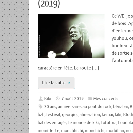
(2019)
Ce WE, je 
de bois. A
d’enferme
youhou, on
bonheur à 
de sortie 
l’automobil
caractère en fête. La route […]
Lire la suite
Kiki
7 août 2019
Mes concerts
30 ans
,
anniversaire
,
au pont du rock
,
bénabar
,
B
bzh
,
festival
,
georgio
,
jahneration
,
kemar
,
kiki
,
Klodi
bal des enragés
,
le monde de kiki
,
Lofofora
,
Loudbla
momiflette
,
monchhichi
,
monchichi
,
morbihan
,
no 