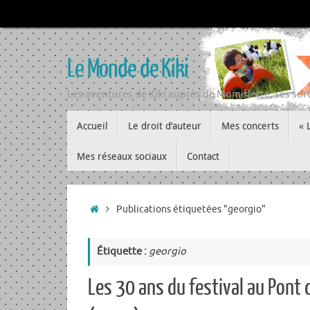
Passer
au
contenu
Le Monde de Kiki
Les aventures de Kiki auprès de Momiflette, ses sort
Passer
Accueil
Le droit d’auteur
Mes concerts
« 
au
contenu
Mes réseaux sociaux
Contact
Accueil
Publications étiquetées "georgio"
Étiquette :
georgio
Les 30 ans du festival au Pont 