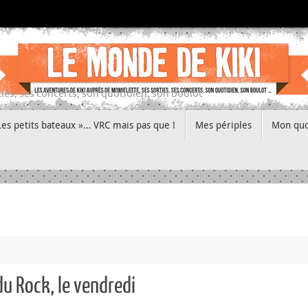
ies, ses concerts, son quotidien, son boulot
Les petits bateaux »… VRC mais pas que !
Mes périples
Mon quo
du Rock, le vendredi