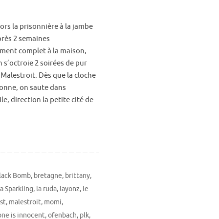
sors la prisonnière à la jambe
près 2 semaines
ment complet à la maison,
 s’octroie 2 soirées de pur
Malestroit. Dès que la cloche
sonne, on saute dans
e, direction la petite cité de
lack Bomb
,
bretagne
,
brittany
,
a Sparkling
,
la ruda
,
layonz
,
le
st
,
malestroit
,
momi
,
one is innocent
,
ofenbach
,
plk
,