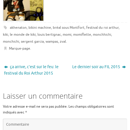
akhenaton
,
bikini machine
,
bréal sous Montfort
,
festival du roi arthur
,
kiki
,
le monde de kiki
,
louis bertignac
,
momi
,
momiflette
,
monchhichi
,
monchichi
,
sergent garcia
,
wampas
,
zval
.
Marque-page
.
ça arrive, c’est sur le feu: le
Le dernier soir au FIL 2015
festival du Roi Arthur 2015
Laisser un commentaire
Votre adresse e-mail ne sera pas publiée.
Les champs obligatoires sont
indiqués avec
*