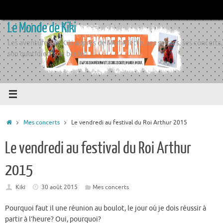
Passer
au
Le Monde de Kiki
contenu
Les aventures de Kiki auprès de Momiflette, ses sorties, ses concerts,
son quotidien, son boulot
Accueil
Mes concerts
Le vendredi au festival du Roi Arthur 2015
Le vendredi au festival du Roi Arthur
2015
Kiki
30 août 2015
Mes concerts
Pourquoi faut il une réunion au boulot, le jour où je dois réussir à
partir à l’heure? Oui, pourquoi?