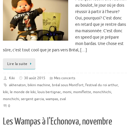
au boulot, le jour où je dois
réussir à partir à l’heure?
Oui, pourquoi? C’est donc
en retard que je rentre dans
ma maisonnée. C’est donc
en speed que je prépare
mon bardas. Une chose est
sûre, c’est tout cool que je pars vers Bréal, […]
Lire la suite
Kiki
30 août 2015
Mes concerts
akhenaton
,
bikini machine
,
bréal sous Montfort
,
festival du roi arthur
,
kiki
,
le monde de kiki
,
louis bertignac
,
momi
,
momiflette
,
monchhichi
,
monchichi
,
sergent garcia
,
wampas
,
zval
0
Les Wampas à l’Echonova, novembre