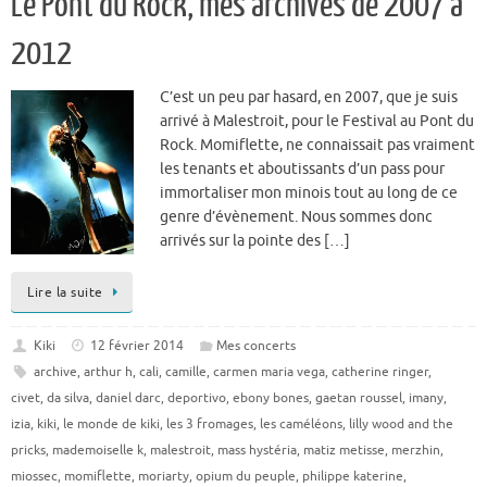
Le Pont du Rock, mes archives de 2007 à
2012
C’est un peu par hasard, en 2007, que je suis
arrivé à Malestroit, pour le Festival au Pont du
Rock. Momiflette, ne connaissait pas vraiment
les tenants et aboutissants d’un pass pour
immortaliser mon minois tout au long de ce
genre d’évènement. Nous sommes donc
arrivés sur la pointe des […]
Lire la suite
Kiki
12 février 2014
Mes concerts
archive
,
arthur h
,
cali
,
camille
,
carmen maria vega
,
catherine ringer
,
civet
,
da silva
,
daniel darc
,
deportivo
,
ebony bones
,
gaetan roussel
,
imany
,
izia
,
kiki
,
le monde de kiki
,
les 3 fromages
,
les caméléons
,
lilly wood and the
pricks
,
mademoiselle k
,
malestroit
,
mass hystéria
,
matiz metisse
,
merzhin
,
miossec
,
momiflette
,
moriarty
,
opium du peuple
,
philippe katerine
,