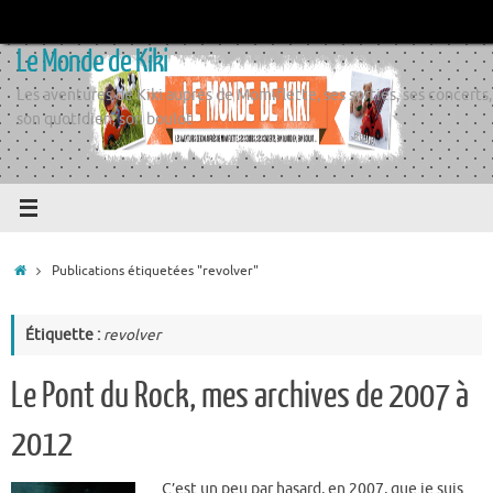
Passer
au
Le Monde de Kiki
contenu
Les aventures de Kiki auprès de Momiflette, ses sorties, ses concerts,
son quotidien, son boulot
Accueil
Publications étiquetées "revolver"
Étiquette :
revolver
Le Pont du Rock, mes archives de 2007 à
2012
C’est un peu par hasard, en 2007, que je suis