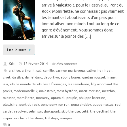
arrivé à Malestroit, pour le Festival au Pont du
Rock. Momiflette, ne connaissait pas vraiment
les tenants et aboutissants d’un pass pour
immortaliser mon minois tout au long de ce
genre d’évènement. Nous sommes donc
arrivés sur la pointe des […]
Lire la suite
Kiki
12 février 2014
Mes concerts
archive
,
arthur h
,
cali
,
camille
,
carmen maria vega
,
catherine ringer
,
civet
,
da silva
,
daniel darc
,
deportivo
,
ebony bones
,
gaetan roussel
,
imany
,
izia
,
kiki
,
le monde de kiki
,
les 3 fromages
,
les caméléons
,
lilly wood and the
pricks
,
mademoiselle k
,
malestroit
,
mass hystéria
,
matiz metisse
,
merzhin
,
miossec
,
momiflette
,
moriarty
,
opium du peuple
,
philippe katerine
,
plasticine
,
pont du rock
,
pony pony run run
,
popa chubby
,
puppemastaz
,
red
cardel
,
revolver
,
selah sur
,
shakaponk
,
skip the use
,
tété
,
the decline!
,
the
inspector cluzo
,
the shoes
,
toll doys
,
wampas
0