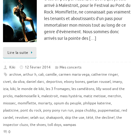
arrivé à Malestroit, pour le Festival au Pont du
Rock. Momiflette, ne connaissait pas vraiment
les tenants et aboutissants d’un pass pour
immortaliser mon minois tout au long de ce
genre d’évènement. Nous sommes donc
arrivés sur la pointe des […]
Lire la suite
Kiki
12 février 2014
Mes concerts
archive
,
arthur h
,
cali
,
camille
,
carmen maria vega
,
catherine ringer
,
civet
,
da silva
,
daniel darc
,
deportivo
,
ebony bones
,
gaetan roussel
,
imany
,
izia
,
kiki
,
le monde de kiki
,
les 3 fromages
,
les caméléons
,
lilly wood and the
pricks
,
mademoiselle k
,
malestroit
,
mass hystéria
,
matiz metisse
,
merzhin
,
miossec
,
momiflette
,
moriarty
,
opium du peuple
,
philippe katerine
,
plasticine
,
pont du rock
,
pony pony run run
,
popa chubby
,
puppemastaz
,
red
cardel
,
revolver
,
selah sur
,
shakaponk
,
skip the use
,
tété
,
the decline!
,
the
inspector cluzo
,
the shoes
,
toll doys
,
wampas
0