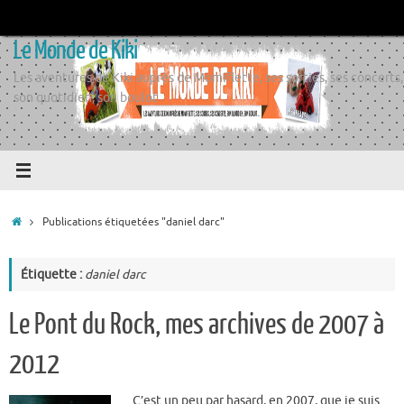
Passer
au
Le Monde de Kiki
contenu
Les aventures de Kiki auprès de Momiflette, ses sorties, ses concerts,
son quotidien, son boulot
Accueil
Publications étiquetées "daniel darc"
Étiquette :
daniel darc
Le Pont du Rock, mes archives de 2007 à
2012
C’est un peu par hasard, en 2007, que je suis