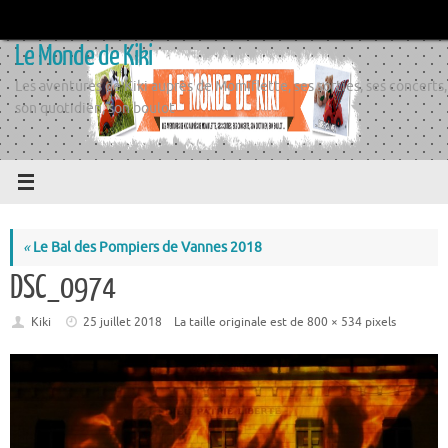
Passer
au
Le Monde de Kiki
contenu
Les aventures de Kiki auprès de Momiflette, ses sorties, ses concerts,
son quotidien, son boulot
«
Le Bal des Pompiers de Vannes 2018
DSC_0974
Kiki
25 juillet 2018
La taille originale est de
800 × 534
pixels