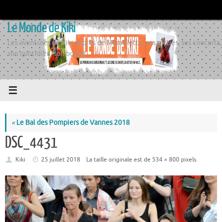
Passer
au
Le Monde de Kiki
contenu
Les aventures de Kiki auprès de Momiflette, ses sorties, ses concerts,
son quotidien, son boulot
«
Le Bal des Pompiers de Vannes 2018
DSC_4431
Kiki
25 juillet 2018
La taille originale est de
534 × 800
pixels