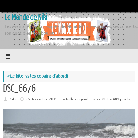
Passer
au
Le Monde de Kiki
contenu
Les aventures de Kiki auprès de Momiflette, ses sorties, ses concerts,
son quotidien, son boulot
«
Le kite, vs les copains d’abord!
DSC_6676
Kiki
25 décembre 2019
La taille originale est de
800 × 481
pixels