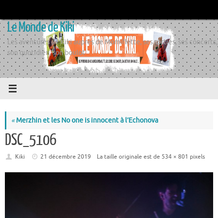
Passer
au
Le Monde de Kiki
contenu
Les aventures de Kiki auprès de Momiflette, ses sorties, ses concerts,
son quotidien, son boulot
«
Merzhin et les No one is innocent à l’Echonova
DSC_5106
Kiki
21 décembre 2019
La taille originale est de
534 × 801
pixels