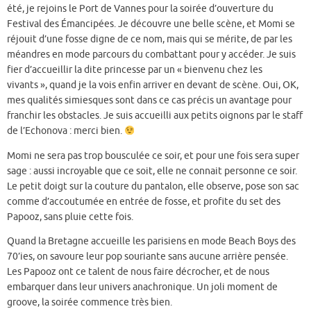
été, je rejoins le Port de Vannes pour la soirée d’ouverture du
Festival des Émancipées. Je découvre une belle scène, et Momi se
réjouit d’une fosse digne de ce nom, mais qui se mérite, de par les
méandres en mode parcours du combattant pour y accéder. Je suis
fier d’accueillir la dite princesse par un « bienvenu chez les
vivants », quand je la vois enfin arriver en devant de scène. Oui, OK,
mes qualités simiesques sont dans ce cas précis un avantage pour
franchir les obstacles. Je suis accueilli aux petits oignons par le staff
de l’Echonova : merci bien.
Momi ne sera pas trop bousculée ce soir, et pour une fois sera super
sage : aussi incroyable que ce soit, elle ne connait personne ce soir.
Le petit doigt sur la couture du pantalon, elle observe, pose son sac
comme d’accoutumée en entrée de fosse, et profite du set des
Papooz, sans pluie cette fois.
Quand la Bretagne accueille les parisiens en mode Beach Boys des
70’ies, on savoure leur pop souriante sans aucune arrière pensée.
Les Papooz ont ce talent de nous faire décrocher, et de nous
embarquer dans leur univers anachronique. Un joli moment de
groove, la soirée commence très bien.