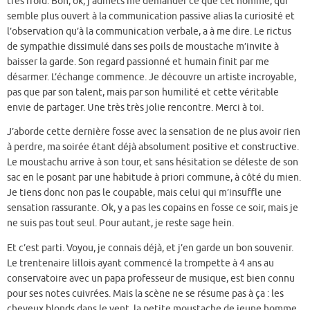
très froid. Bon, ok, j’admets me demander ce que cet homme, qui
semble plus ouvert à la communication passive alias la curiosité et
l’observation qu’à la communication verbale, a à me dire. Le rictus
de sympathie dissimulé dans ses poils de moustache m’invite à
baisser la garde. Son regard passionné et humain finit par me
désarmer. L’échange commence. Je découvre un artiste incroyable,
pas que par son talent, mais par son humilité et cette véritable
envie de partager. Une très très jolie rencontre. Merci à toi.
J’aborde cette dernière fosse avec la sensation de ne plus avoir rien
à perdre, ma soirée étant déjà absolument positive et constructive.
Le moustachu arrive à son tour, et sans hésitation se déleste de son
sac en le posant par une habitude à priori commune, à côté du mien.
Je tiens donc non pas le coupable, mais celui qui m’insuffle une
sensation rassurante. Ok, y a pas les copains en fosse ce soir, mais je
ne suis pas tout seul. Pour autant, je reste sage hein.
Et c’est parti. Voyou, je connais déjà, et j’en garde un bon souvenir.
Le trentenaire lillois ayant commencé la trompette à 4 ans au
conservatoire avec un papa professeur de musique, est bien connu
pour ses notes cuivrées. Mais la scène ne se résume pas à ça : les
cheveux blonds dans le vent, la petite moustache de jeune homme