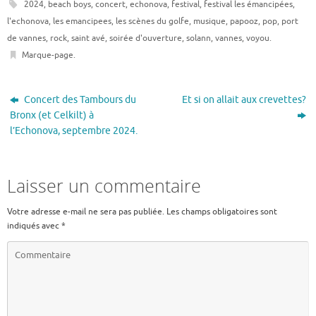
2024
,
beach boys
,
concert
,
echonova
,
festival
,
festival les émancipées
,
l'echonova
,
les emancipees
,
les scènes du golfe
,
musique
,
papooz
,
pop
,
port
de vannes
,
rock
,
saint avé
,
soirée d'ouverture
,
solann
,
vannes
,
voyou
.
Marque-page
.
Concert des Tambours du
Et si on allait aux crevettes?
Bronx (et Celkilt) à
l’Echonova, septembre 2024.
Laisser un commentaire
Votre adresse e-mail ne sera pas publiée.
Les champs obligatoires sont
indiqués avec
*