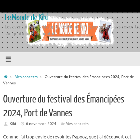
Passer
au
Le Monde de Kiki
contenu
Les aventures de Kiki auprès de Momiflette, ses sorties, ses concerts,
son quotidien, son boulot
Accueil
Mes concerts
Ouverture du festival des Émancipées 2024, Port de
Vannes
Ouverture du festival des Émancipées
2024, Port de Vannes
Kiki
6 novembre 2024
Mes concerts
Comme j’ai trop envie de revoir les Papooz, que j’ai découvert cet