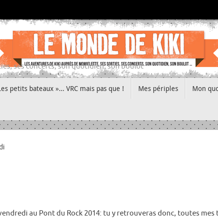
ies, ses concerts, son quotidien, son boulot
Les petits bateaux »… VRC mais pas que !
Mes périples
Mon quo
di
vendredi au Pont du Rock 2014: tu y retrouveras donc, toutes mes 