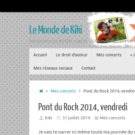
Passer
au
contenu
Le Monde de Kiki
Les aventures de Kiki auprès de Momiflette, ses sort
Passer
Accueil
Le droit d’auteur
Mes concerts
« 
au
contenu
Mes réseaux sociaux
Contact
Accueil
Mes concerts
Pont du Rock 2014, vendre
Pont du Rock 2014, vendredi
Kiki
31 juillet 2014
Mes concerts
Je vais te narrer ici même toute ma journée du 