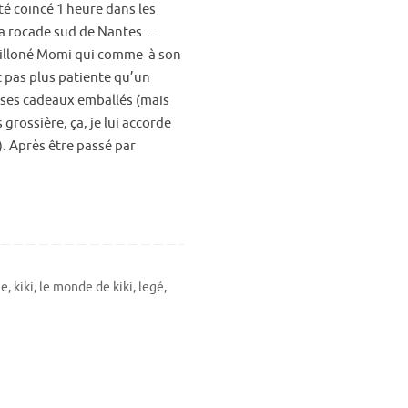
té coincé 1 heure dans les
a rocade sud de Nantes…
ailloné Momi qui comme à son
 pas plus patiente qu’un
es cadeaux emballés (mais
grossière, ça, je lui accorde
). Après être passé par
ne
,
kiki
,
le monde de kiki
,
legé
,