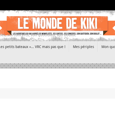
ies, ses concerts, son quotidien, son boulot
Les petits bateaux »… VRC mais pas que !
Mes périples
Mon quo