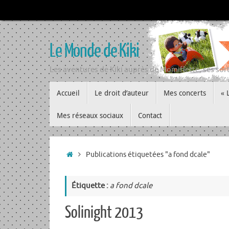
Passer
au
contenu
Le Monde de Kiki
Les aventures de Kiki auprès de Momiflette, ses sort
Passer
Accueil
Le droit d’auteur
Mes concerts
« 
au
contenu
Mes réseaux sociaux
Contact
Accueil
Publications étiquetées "a fond dcale"
Étiquette :
a fond dcale
Solinight 2013