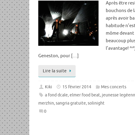
Après être res
bouchons de l
après avoir b
habitude n’est
môme devant s
beaucoup plus 
l’avantage! ^^
Geneston, pour […]
Lire la suite
Kiki
15 février 2014
Mes concerts
a fond dcale
,
elmer food beat
,
jeunesse legéen
merzhin
,
sangria gratuite
,
solinight
0