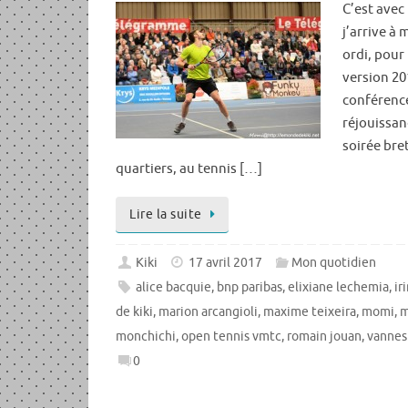
C’est avec
j’arrive à
ordi, pour
version 2
conférence
réjouissanc
soirée bre
quartiers, au tennis […]
Lire la suite
Kiki
17 avril 2017
Mon quotidien
alice bacquie
,
bnp paribas
,
elixiane lechemia
,
ir
de kiki
,
marion arcangioli
,
maxime teixeira
,
momi
,
m
monchichi
,
open tennis vmtc
,
romain jouan
,
vannes
0