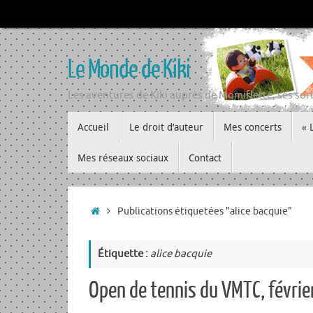
Passer
au
contenu
Le Monde de Kiki
Les aventures de Kiki auprès de Momiflette, ses sort
Passer
Accueil
Le droit d’auteur
Mes concerts
« 
au
contenu
Mes réseaux sociaux
Contact
Accueil
Publications étiquetées "alice bacquie"
Étiquette :
alice bacquie
Open de tennis du VMTC, févri