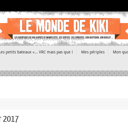
ies, ses concerts, son quotidien, son boulot
Les petits bateaux »… VRC mais pas que !
Mes périples
Mon quo
er 2017