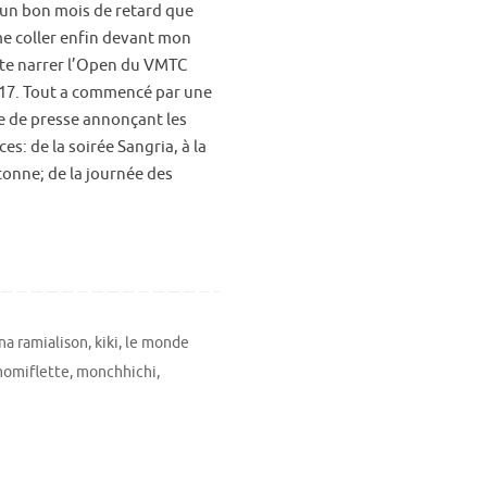
 un bon mois de retard que
 me coller enfin devant mon
 te narrer l’Open du VMTC
017. Tout a commencé par une
 de presse annonçant les
es: de la soirée Sangria, à la
tonne; de la journée des
ina ramialison
,
kiki
,
le monde
omiflette
,
monchhichi
,