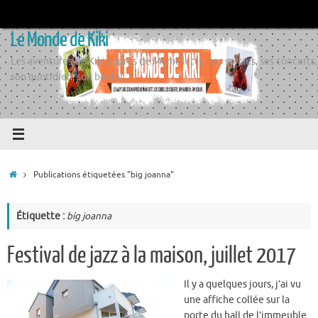
Passer
au
Le Monde de Kiki
contenu
Les aventures de Kiki auprès de Momiflette, ses sorties, ses concerts,
son quotidien, son boulot
Accueil
Publications étiquetées "big joanna"
Étiquette :
big joanna
Festival de jazz à la maison, juillet 2017
Il y a quelques jours, j’ai vu
une affiche collée sur la
porte du hall de l’immeuble.