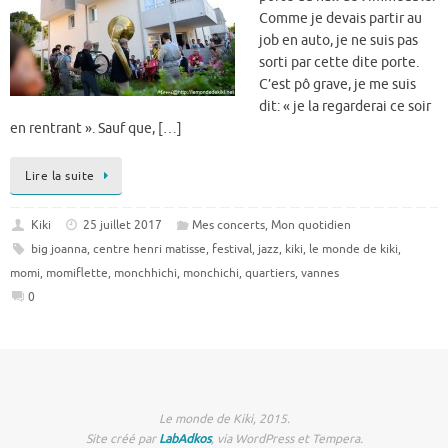
Comme je devais partir au
job en auto, je ne suis pas
sorti par cette dite porte.
C’est pô grave, je me suis
dit: « je la regarderai ce soir
en rentrant ». Sauf que, […]
Lire la suite
Kiki
25 juillet 2017
Mes concerts
,
Mon quotidien
big joanna
,
centre henri matisse
,
festival
,
jazz
,
kiki
,
le monde de kiki
,
momi
,
momiflette
,
monchhichi
,
monchichi
,
quartiers
,
vannes
0
Le monde de Kiki, 2015.
Site créé par
LabAdkos
, via WordPress et Tempera.