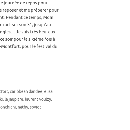
une journée de repos pour
e reposer et me préparer pour
nt. Pendant ce temps, Momi
se met sur son 31, jusqu’au
ngles… Je suis très heureux
ce soir pour la sixième fois à
-Montfort, pour le festival du
tfort
,
caribbean dandee
,
elisa
ki
,
la jaupitre
,
laurent voulzy
,
onchichi
,
nathy
,
soviet