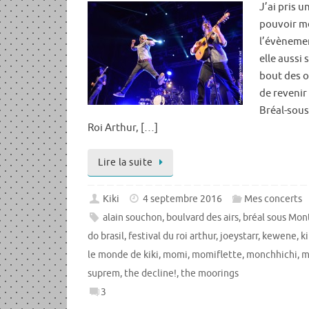
J’ai pris 
pouvoir m
l’évèneme
elle aussi 
bout des o
de revenir 
Bréal-sous
Roi Arthur, […]
Lire la suite
Kiki
4 septembre 2016
Mes concerts
alain souchon
,
boulvard des airs
,
bréal sous Mon
do brasil
,
festival du roi arthur
,
joeystarr
,
kewene
,
ki
le monde de kiki
,
momi
,
momiflette
,
monchhichi
,
m
suprem
,
the decline!
,
the moorings
3