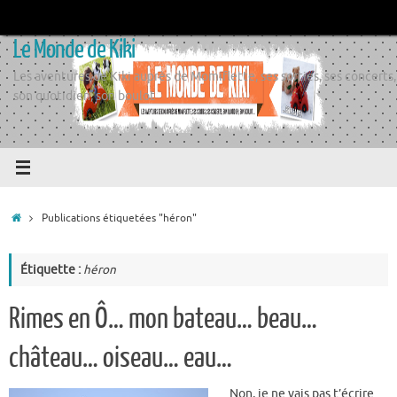
Passer
au
Le Monde de Kiki
contenu
Les aventures de Kiki auprès de Momiflette, ses sorties, ses concerts,
son quotidien, son boulot
Accueil
Publications étiquetées "héron"
Étiquette :
héron
Rimes en Ô… mon bateau… beau…
château… oiseau… eau…
Non, je ne vais pas t’écrire