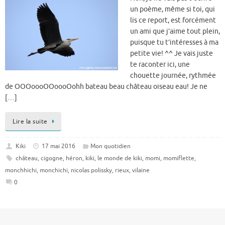
un poème, même si toi, qui
lis ce report, est forcément
un ami que j’aime tout plein,
puisque tu t’intéresses à ma
petite vie! ^^ Je vais juste
te raconter ici, une
chouette journée, rythmée
de OOOoooOOoooOohh bateau beau château oiseau eau! Je ne
[…]
Lire la suite
Kiki
17 mai 2016
Mon quotidien
château
,
cigogne
,
héron
,
kiki
,
le monde de kiki
,
momi
,
momiflette
,
monchhichi
,
monchichi
,
nicolas polissky
,
rieux
,
vilaine
0