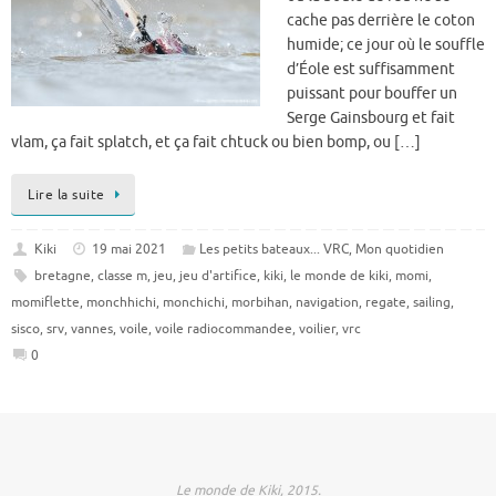
cache pas derrière le coton
humide; ce jour où le souffle
d’Éole est suffisamment
puissant pour bouffer un
Serge Gainsbourg et fait
vlam, ça fait splatch, et ça fait chtuck ou bien bomp, ou […]
Lire la suite
Kiki
19 mai 2021
Les petits bateaux... VRC
,
Mon quotidien
bretagne
,
classe m
,
jeu
,
jeu d'artifice
,
kiki
,
le monde de kiki
,
momi
,
momiflette
,
monchhichi
,
monchichi
,
morbihan
,
navigation
,
regate
,
sailing
,
sisco
,
srv
,
vannes
,
voile
,
voile radiocommandee
,
voilier
,
vrc
0
Le monde de Kiki, 2015.