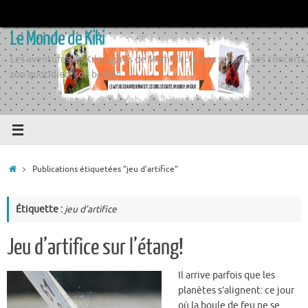
Passer
au
Le Monde de Kiki
contenu
Les aventures de Kiki auprès de Momiflette, ses sorties, ses concerts,
son quotidien, son boulot
Accueil
Publications étiquetées "jeu d’artifice"
Étiquette :
jeu d’artifice
Jeu d’artifice sur l’étang!
Il arrive parfois que les
planètes s’alignent: ce jour
où la boule de feu ne se