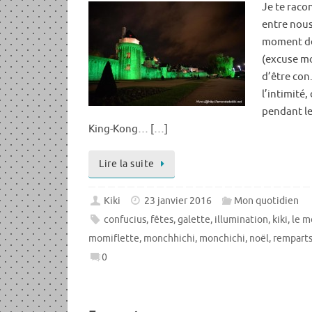
Je te racon
entre nous,
moment de 
(excuse mo
d’être con.
l’intimité,
pendant le
King-Kong… […]
Lire la suite
Kiki
23 janvier 2016
Mon quotidien
confucius
,
fêtes
,
galette
,
illumination
,
kiki
,
le m
momiflette
,
monchhichi
,
monchichi
,
noël
,
rempart
0