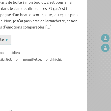
0 ans de boite à mon boulot, c’est pour ainsi
 dans le clan des dinosaures. Et ça s’est fait:
pagné d’un beau discours, que j’ai reçu le pin’s
e! Non, je n’ai pas versé de larmichette, et non,
us d’émotions comparables […]
ite
on quotidien
iki
,
lidl
,
momi
,
momiflette
,
monchhichi
,