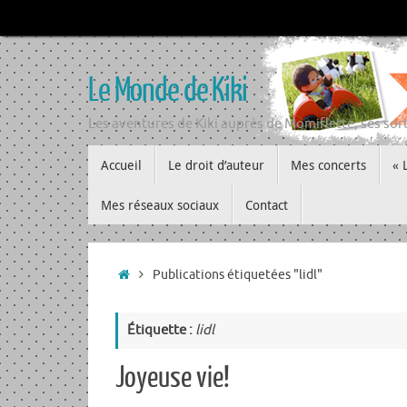
Passer
au
contenu
Le Monde de Kiki
Les aventures de Kiki auprès de Momiflette, ses sort
Passer
Accueil
Le droit d’auteur
Mes concerts
« 
au
contenu
Mes réseaux sociaux
Contact
Accueil
Publications étiquetées "lidl"
Étiquette :
lidl
Joyeuse vie!