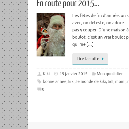
En route pour 2015…
Les fêtes de fin d’année, on s
avec, on déteste, on adore… 
pas y couper. D’une maison à
boulot, c’est un vrai boulot po
qui me […]
Lire la suite
Kiki
19 janvier 2015
Mon quotidien
bonne année
,
kiki
,
le monde de kiki
,
lidl
,
momi
,
0