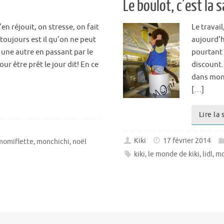
Le boulot, c’est la 
’en réjouit, on stresse, on fait
Le travai
toujours est il qu’on ne peut
aujourd’hu
 une autre en passant par le
pourtant
ur être prêt le jour dit! En ce
discount. 
dans mon 
[…]
Lire la 
Kiki
17 février 2014
momiflette
,
monchichi
,
noël
kiki
,
le monde de kiki
,
lidl
,
m