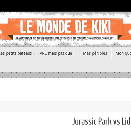
ies, ses concerts, son quotidien, son boulot
Les petits bateaux »… VRC mais pas que !
Mes périples
Mon quo
Jurassic Park vs Lid