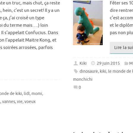
te un truc, mais chut, ça reste
Fêter ses 1
 hein, c’est un secret! Il y a un
dire rentrer
ça, j’ai croisé un type
c’est accom
i du terme mais….) loin
et le diplôm
 Il s’appelait Confucius. Dans
pas non pl
 on l’appelait Maitre Kong, et
s soirées arrosées, parfois
Lire la su
Kiki
29 juin 2015
M
dinosaure
,
kiki
,
le monde de k
monchichi
0
onde de kiki
,
lidl
,
momi
,
s
,
vannes
,
vie
,
voeux