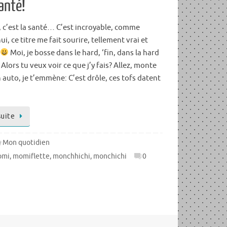
santé!
l, c’est la santé… C’est incroyable, comme
i, ce titre me fait sourire, tellement vrai et
Moi, je bosse dans le hard, ‘fin, dans la hard
Alors tu veux voir ce que j’y fais? Allez, monte
auto, je t’emmène: C’est drôle, ces tofs datent
suite
Mon quotidien
omi
,
momiflette
,
monchhichi
,
monchichi
0