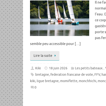
Il ne f
normal
l’eau.
ce coqu
gastér
porte 
pas fe
semble peu accessible pour […]
Lire la suite
Kiki
18 juin 2026
Les petits bateaux...
bretagne
,
federation francaise de voile
,
FFV
,
ha
kiki
,
ligue bretagne
,
momiflette
,
monchhichi
,
monc
0