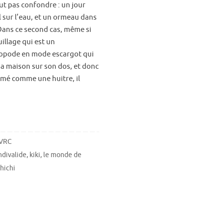
aut pas confondre : un jour
 sur l’eau, et un ormeau dans
 Dans ce second cas, même si
illage qui est un
opode en mode escargot qui
sa maison sur son dos, et donc
rmé comme une huitre, il
 VRC
ndivalide
,
kiki
,
le monde de
hichi