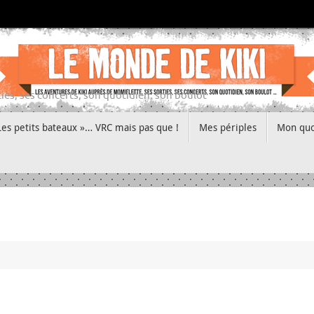
ies, ses concerts, son quotidien, son boulot
Les petits bateaux »… VRC mais pas que !
Mes périples
Mon quo