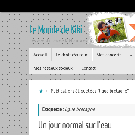
Passer
au
contenu
Le Monde de Kiki
Les aventures de Kiki auprès de Momiflette, ses sort
Passer
Accueil
Le droit d’auteur
Mes concerts
« 
au
contenu
Mes réseaux sociaux
Contact
Accueil
Publications étiquetées "ligue bretagne"
Étiquette :
ligue bretagne
Un jour normal sur l’eau