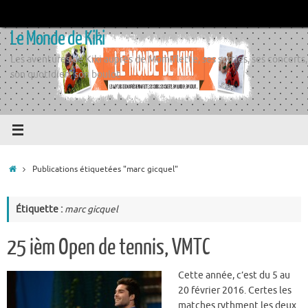
Passer
au
Le Monde de Kiki
contenu
Les aventures de Kiki auprès de Momiflette, ses sorties, ses concerts,
son quotidien, son boulot
Accueil
Publications étiquetées "marc gicquel"
Étiquette :
marc gicquel
25 ièm Open de tennis, VMTC
Cette année, c’est du 5 au
20 février 2016. Certes les
matches rythment les deux