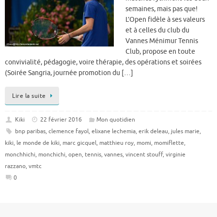
semaines, mais pas que!
L’Open fidèle à ses valeurs
et à celles du club du
Vannes Ménimur Tennis
Club, propose en toute
convivialité, pédagogie, voire thérapie, des opérations et soirées
(Soirée Sangria, journée promotion du […]
Lire la suite
Kiki
22 février 2016
Mon quotidien
bnp paribas
,
clemence fayol
,
elixane lechemia
,
erik deleau
,
jules marie
,
kiki
,
le monde de kiki
,
marc gicquel
,
matthieu roy
,
momi
,
momiflette
,
monchhichi
,
monchichi
,
open
,
tennis
,
vannes
,
vincent stouff
,
virginie
razzano
,
vmtc
0