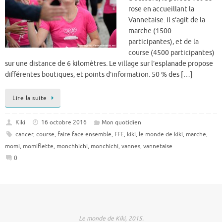
rose en accueillant la
Vannetaise. Il s’agit de la
marche (1500
participantes), et de la
course (4500 participantes)
sur une distance de 6 kilomètres. Le village sur l’esplanade propose
différentes boutiques, et points d’information. 50 % des […]
Lire la suite
Kiki
16 octobre 2016
Mon quotidien
cancer
,
course
,
faire face ensemble
,
FFE
,
kiki
,
le monde de kiki
,
marche
,
momi
,
momiflette
,
monchhichi
,
monchichi
,
vannes
,
vannetaise
0
Le monde de Kiki, 2015.