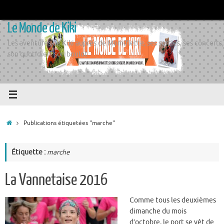
Passer
au
Le Monde de Kiki
contenu
Les aventures de Kiki auprès de Momiflette, ses sorties, ses concerts,
son quotidien, son boulot
Accueil
Publications étiquetées "marche"
Étiquette :
marche
La Vannetaise 2016
Comme tous les deuxièmes
dimanche du mois
d’octobre, le port se vêt de