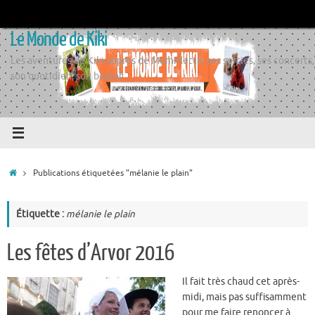
Passer
au
Le Monde de Kiki
contenu
Les aventures de Kiki auprès de Momiflette, ses sorties, ses concerts,
son quotidien, son boulot
Accueil
Publications étiquetées "mélanie le plain"
Étiquette :
mélanie le plain
Les fêtes d’Arvor 2016
Il fait très chaud cet après-
midi, mais pas suffisamment
pour me faire renoncer à