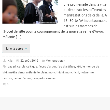
une promenade dans la ville
et découvrir les différentes
manifestations de ci de là. A
18h30, le RV incontournable
est sur les marches de
l’Hotel de ville pour la couronnement de la nouvelle reine d’Arvor.
Mélanie […]
Lire la suite
Kiki
22 août 2016
Mon quotidien
bagad
,
cercle celtique
,
fetes d'arvor
,
feu d'artifice
,
kiki
,
le monde de
kiki
,
maëlle dano
,
mélanie le plain
,
monchhichi
,
monchichi
,
nolwenne
restour
,
reine d'arvor
,
remparts
,
vannes
0