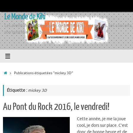
Passer
au
Le Monde de Kiki
contenu
Les aventures de Kiki auprès de Momiflette, ses sorties, ses concerts,
son quotidien, son boulot
Accueil
Publications étiquetées "mickey 3D"
Étiquette :
mickey 3D
Au Pont du Rock 2016, le vendredi!
Cette année, je me la joue
cool, je dors sur place. C’est
donc de bonne heure et de