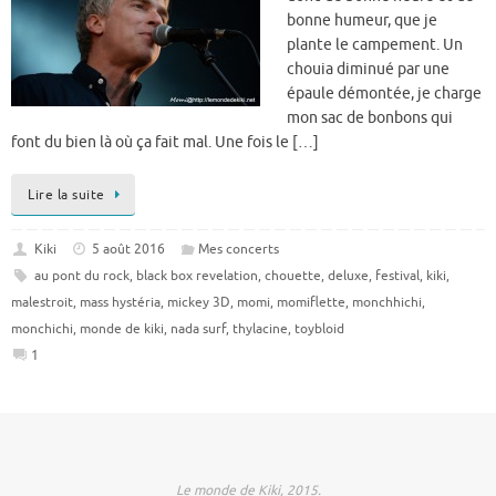
bonne humeur, que je
plante le campement. Un
chouia diminué par une
épaule démontée, je charge
mon sac de bonbons qui
font du bien là où ça fait mal. Une fois le […]
Lire la suite
Kiki
5 août 2016
Mes concerts
au pont du rock
,
black box revelation
,
chouette
,
deluxe
,
festival
,
kiki
,
malestroit
,
mass hystéria
,
mickey 3D
,
momi
,
momiflette
,
monchhichi
,
monchichi
,
monde de kiki
,
nada surf
,
thylacine
,
toybloid
1
Le monde de Kiki, 2015.