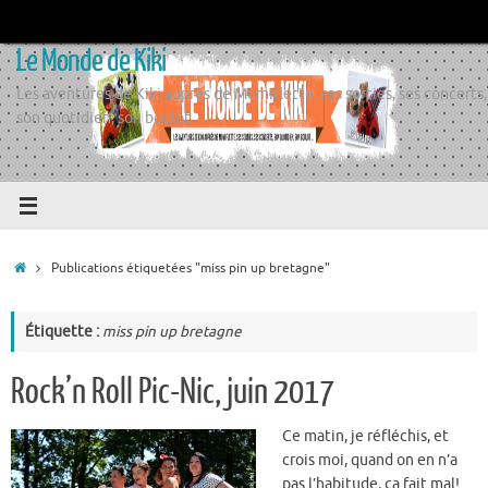
Passer
au
Le Monde de Kiki
contenu
Les aventures de Kiki auprès de Momiflette, ses sorties, ses concerts,
son quotidien, son boulot
Accueil
Publications étiquetées "miss pin up bretagne"
Étiquette :
miss pin up bretagne
Rock’n Roll Pic-Nic, juin 2017
Ce matin, je réfléchis, et
crois moi, quand on en n’a
pas l’habitude, ça fait mal!