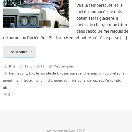
Vue la température, et la
météo annoncée, je dois
optimiser la glacière, à
moins de charger mon frigo
dans l’auto. Je me réjouis de
retourner au Rock’n Roll Pic-Nic à Hennebont. Après être passé […]
Lire la suite
Kiki
19 juin 2017
Mes périples
hennebont
,
kiki
,
le monde de kiki
,
maison st andré
,
miss pin up bretagne
,
momi
,
momiflette
,
monchhichi
,
monchichi
,
mr bonz
,
pin up
,
rock'n roll pic
nic
0
Le monde de Kiki, 2015.