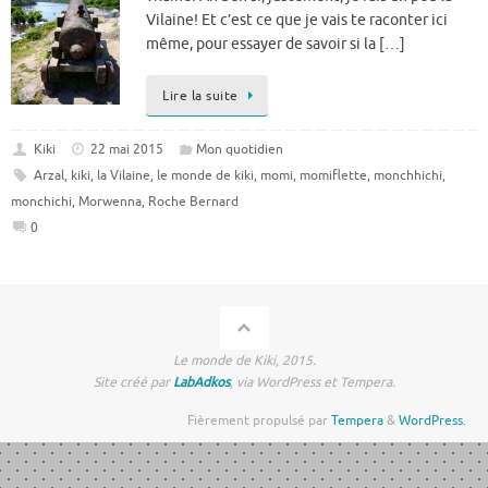
Vilaine! Et c’est ce que je vais te raconter ici
même, pour essayer de savoir si la […]
Lire la suite
Kiki
22 mai 2015
Mon quotidien
Arzal
,
kiki
,
la Vilaine
,
le monde de kiki
,
momi
,
momiflette
,
monchhichi
,
monchichi
,
Morwenna
,
Roche Bernard
0
Le monde de Kiki, 2015.
Site créé par
LabAdkos
, via WordPress et Tempera.
Fièrement propulsé par
Tempera
&
WordPress.