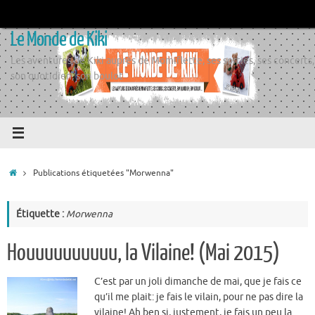
Passer
au
Le Monde de Kiki
contenu
Les aventures de Kiki auprès de Momiflette, ses sorties, ses concerts,
son quotidien, son boulot
Accueil
Publications étiquetées "Morwenna"
Étiquette :
Morwenna
Houuuuuuuuuu, la Vilaine! (Mai 2015)
C’est par un joli dimanche de mai, que je fais ce
qu’il me plait: je fais le vilain, pour ne pas dire la
vilaine! Ah ben si, justement, je fais un peu la