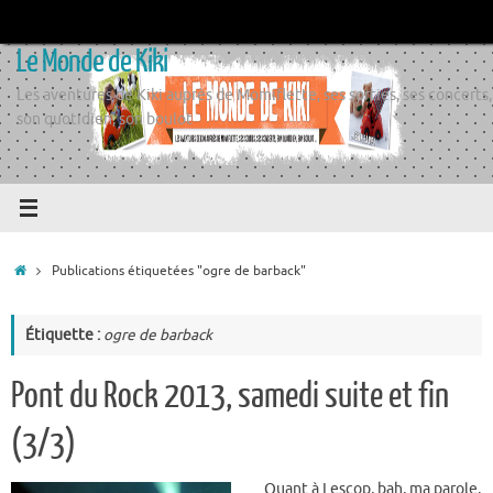
Passer
au
Le Monde de Kiki
contenu
Les aventures de Kiki auprès de Momiflette, ses sorties, ses concerts,
son quotidien, son boulot
Accueil
Publications étiquetées "ogre de barback"
Étiquette :
ogre de barback
Pont du Rock 2013, samedi suite et fin
(3/3)
Quant à Lescop, bah, ma parole,