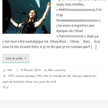
oups, mes oreilles,
« Mathieuuuuuuuuuuuuu, t’es
trop
beaaaaaaaaaaaaaauuuuuuu »,
j’en viens à regretter une
époque où c’était
« Patriiiiiiiiiiiiiiick », mais ça,
c’est mon côté nostalgique lol. Olivia Ruiz… Olivia… Ruiz… Si je
vous te dis, écoute bien, si je te dis que je ne connais pas?! […]
Lire la suite
Kiki
15 février 2014
Mes concerts
1995
,
carbon airways
,
féfé
,
kiki
,
le monde de kiki
,
lescop
,
malestriot
,
ogre de barback
,
olivia ruiz
,
pont du rock
0