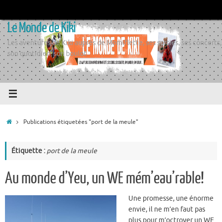
Passer
au
Le Monde de Kiki
contenu
Les aventures de Kiki auprès de Momiflette, ses sorties, ses concerts,
son quotidien, son boulot
Accueil
Publications étiquetées "port de la meule"
Étiquette :
port de la meule
Au monde d’Yeu, un WE mém’eau’rable!
Une promesse, une énorme
envie, il ne m’en faut pas
plus pour m’octroyer un WE