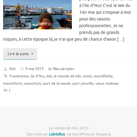
à l’Ile d’Yeu! C’est le We du
1ier mai qui s’impose à moi
pour des raisons
professionnelles. Je ne
prends pas de grands
risques, à cette époque là, je n’ai que peu de chance d’avoir […]
Lire la suite
Kiki
9 mai 2015
Mes périples
fromentine
,
ile d'Yeu
,
kiki
,
le monde de kiki
,
momi
,
momiflette
,
monchhichi
,
monchichi
,
port de la meule
,
port joinville
,
vieux chateau
1
Le monde de Kiki, 2015.
Site créé par
LabAdkos
, via WordPress et Tempera.