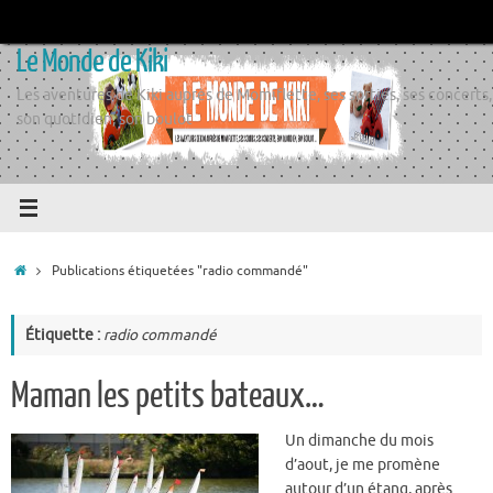
Passer
au
Le Monde de Kiki
contenu
Les aventures de Kiki auprès de Momiflette, ses sorties, ses concerts,
son quotidien, son boulot
Accueil
Publications étiquetées "radio commandé"
Étiquette :
radio commandé
Maman les petits bateaux…
Un dimanche du mois
d’aout, je me promène
autour d’un étang, après