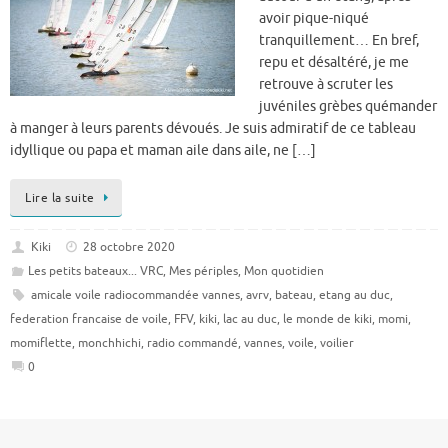
avoir pique-niqué
tranquillement… En bref,
repu et désaltéré, je me
retrouve à scruter les
juvéniles grèbes quémander
à manger à leurs parents dévoués. Je suis admiratif de ce tableau
idyllique ou papa et maman aile dans aile, ne […]
Lire la suite
Kiki
28 octobre 2020
Les petits bateaux... VRC
,
Mes périples
,
Mon quotidien
amicale voile radiocommandée vannes
,
avrv
,
bateau
,
etang au duc
,
federation francaise de voile
,
FFV
,
kiki
,
lac au duc
,
le monde de kiki
,
momi
,
momiflette
,
monchhichi
,
radio commandé
,
vannes
,
voile
,
voilier
0