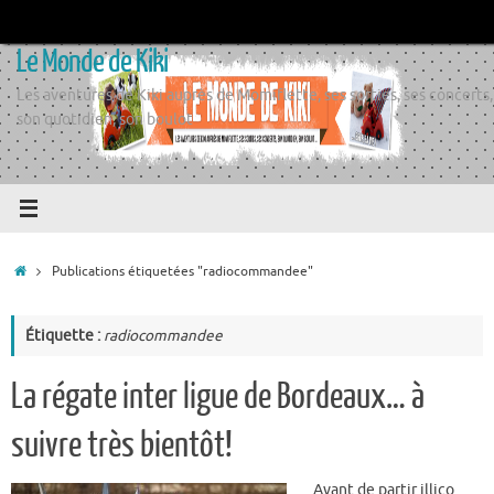
Passer
au
Le Monde de Kiki
contenu
Les aventures de Kiki auprès de Momiflette, ses sorties, ses concerts,
son quotidien, son boulot
Accueil
Publications étiquetées "radiocommandee"
Étiquette :
radiocommandee
La régate inter ligue de Bordeaux… à
suivre très bientôt!
Avant de partir illico