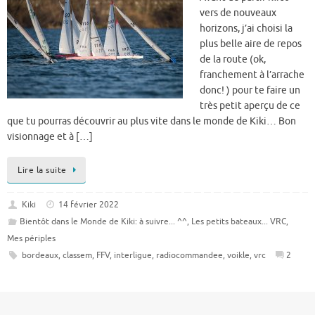
vers de nouveaux
horizons, j’ai choisi la
plus belle aire de repos
de la route (ok,
franchement à l’arrache
donc! ) pour te faire un
très petit aperçu de ce
que tu pourras découvrir au plus vite dans le monde de Kiki… Bon
visionnage et à […]
Lire la suite
Kiki
14 février 2022
Bientôt dans le Monde de Kiki: à suivre... ^^
,
Les petits bateaux... VRC
,
Mes périples
bordeaux
,
classem
,
FFV
,
interligue
,
radiocommandee
,
voikle
,
vrc
2