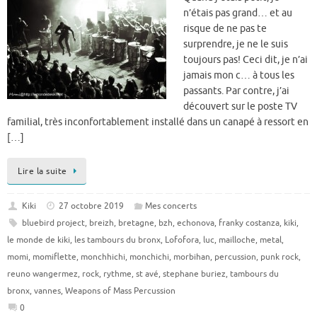
n’étais pas grand… et au
risque de ne pas te
surprendre, je ne le suis
toujours pas! Ceci dit, je n’ai
jamais mon c… à tous les
passants. Par contre, j’ai
découvert sur le poste TV
familial, très inconfortablement installé dans un canapé à ressort en
[…]
Lire la suite
Kiki
27 octobre 2019
Mes concerts
bluebird project
,
breizh
,
bretagne
,
bzh
,
echonova
,
franky costanza
,
kiki
,
le monde de kiki
,
les tambours du bronx
,
Lofofora
,
luc
,
mailloche
,
metal
,
momi
,
momiflette
,
monchhichi
,
monchichi
,
morbihan
,
percussion
,
punk rock
,
reuno wangermez
,
rock
,
rythme
,
st avé
,
stephane buriez
,
tambours du
bronx
,
vannes
,
Weapons of Mass Percussion
0