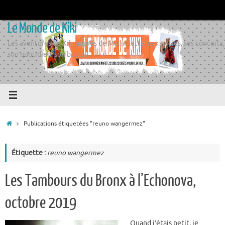
Passer
au
Le Monde de Kiki
contenu
Les aventures de Kiki auprès de Momiflette, ses sorties, ses concerts,
son quotidien, son boulot
Accueil
Publications étiquetées "reuno wangermez"
Étiquette :
reuno wangermez
Les Tambours du Bronx à l’Echonova,
octobre 2019
Quand j’étais petit, je