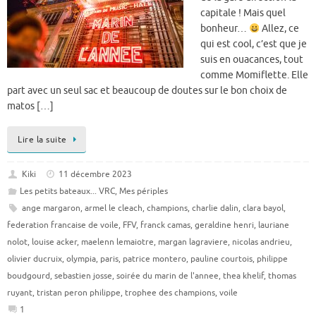
capitale ! Mais quel
bonheur…
Allez, ce
qui est cool, c’est que je
suis en ouacances, tout
comme Momiflette. Elle
part avec un seul sac et beaucoup de doutes sur le bon choix de
matos […]
Lire la suite
Kiki
11 décembre 2023
Les petits bateaux... VRC
,
Mes périples
ange margaron
,
armel le cleach
,
champions
,
charlie dalin
,
clara bayol
,
federation francaise de voile
,
FFV
,
franck camas
,
geraldine henri
,
lauriane
nolot
,
louise acker
,
maelenn lemaiotre
,
margan lagraviere
,
nicolas andrieu
,
olivier ducruix
,
olympia
,
paris
,
patrice montero
,
pauline courtois
,
philippe
boudgourd
,
sebastien josse
,
soirée du marin de l'annee
,
thea khelif
,
thomas
ruyant
,
tristan peron philippe
,
trophee des champions
,
voile
1