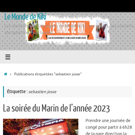
Passer
au
Le Monde de Kiki
contenu
Les aventures de Kiki auprès de Momiflette, ses sorties, ses concerts,
son quotidien, son boulot
Accueil
Publications étiquetées "sebastien josse"
Étiquette :
sebastien josse
La soirée du Marin de l’année 2023
Prendre une journée de
congé pour partir à 6h28
de la gare direction la